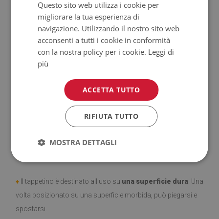
Questo sito web utilizza i cookie per
migliorare la tua esperienza di
♦
Prodotto facile da pulire,
resistente alle macchie e
navigazione. Utilizzando il nostro sito web
all'acqua.
acconsenti a tutti i cookie in conformità
con la nostra policy per i cookie.
Leggi di
♦
Si ricorda che i danni causati dall'uso dovuto al trascorrere
più
del tempo (es. abrasioni) non sono soggetti a reclami.
ACCETTA TUTTO
♦
Come prendersi cura del prodotto?
RIFIUTA TUTTO
♦
Pulire con un panno umido —
non usare prodotti chimici
forti.
MOSTRA DETTAGLI
♦
Aerare regolarmente lo strato inferiore del tappeto.
♦
Il tappetino è destinato all'uso su
una superficie dura
. Una
volta posizionato su una superficie morbida, può piegarsi e
spostarsi.