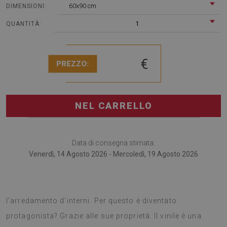
60x90 cm
DIMENSIONI:
1
QUANTITÀ:
€
PREZZO:
NEL CARRELLO
Data di consegna stimata:
Venerdì, 14 Agosto 2026 - Mercoledì, 19 Agosto 2026
I tappeti in PVC sono una tendenza nuovissima per
l’arredamento d’interni. Per questo è diventato
protagonista? Grazie alle sue proprietà. Il vinile è una