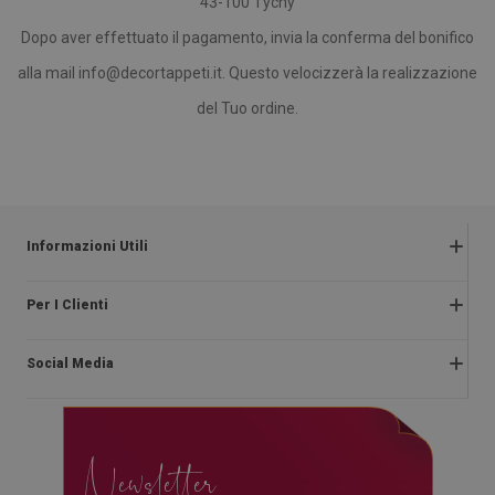
43-100 Tychy
Dopo aver effettuato il pagamento, invia la conferma del bonifico
alla mail
info@decortappeti.it
. Questo velocizzerà la realizzazione
del Tuo ordine.
Informazioni Utili
Termini e condizioni
Per I Clienti
Informativa sulla privacy
Chi Siamo
Reclami e restituzioni
Social Media
Istruzioni di montaggio
Diritto di recesso
Blog
Pagamento
facebook
Contatto
Consegna
Newsletter
instagram
Domande più frequenti
Regolamenti di promozione