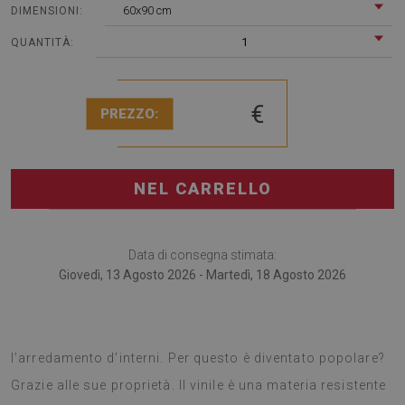
60x90 cm
DIMENSIONI:
1
QUANTITÀ:
€
PREZZO:
NEL CARRELLO
Data di consegna stimata:
Giovedì, 13 Agosto 2026 - Martedì, 18 Agosto 2026
I tappeti vinilici sono una tendenza odierna per
l’arredamento d’interni. Per questo è diventato popolare?
Grazie alle sue proprietà. Il vinile è una materia resistente