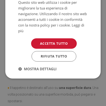
Questo sito web utilizza i cookie per
migliorare la tua esperienza di
♦
Prodotto facile da pulire,
resistente alle macchie e
navigazione. Utilizzando il nostro sito web
all'acqua.
acconsenti a tutti i cookie in conformità
con la nostra policy per i cookie.
Leggi di
♦
Si ricorda che i danni causati dall'uso dovuto al trascorrere
più
del tempo (es. abrasioni) non sono soggetti a reclami.
ACCETTA TUTTO
♦
Come prendersi cura del prodotto?
RIFIUTA TUTTO
♦
Pulire con un panno umido —
non usare prodotti chimici
forti.
MOSTRA DETTAGLI
♦
Aerare regolarmente lo strato inferiore del tappeto.
♦
Il tappetino è destinato all'uso su
una superficie dura
. Una
volta posizionato su una superficie morbida, può piegarsi e
spostarsi.