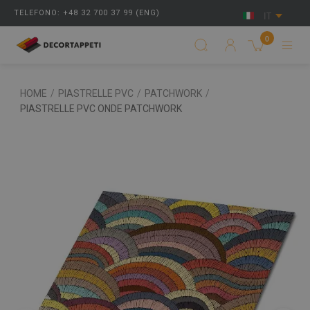
TELEFONO: +48 32 700 37 99 (ENG)
IT
0
HOME
/
PIASTRELLE PVC
/
PATCHWORK
/
PIASTRELLE PVC ONDE PATCHWORK