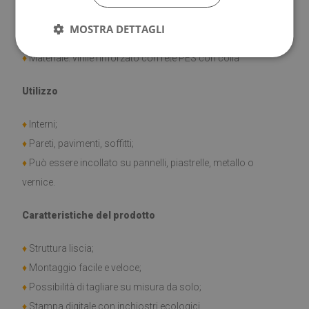
♦
Dimensione della piastrella: 30x30 cm
MOSTRA DETTAGLI
♦
Spessore della piastrella: 1,6 mm
♦
Materiale: vinile rinforzato con rete PES con colla
Utilizzo
♦
Interni;
♦
Pareti, pavimenti, soffitti;
♦
Può essere incollato su pannelli, piastrelle, metallo o
vernice.
Caratteristiche del prodotto
♦
Struttura liscia;
♦
Montaggio facile e veloce;
♦
Possibilità di tagliare su misura da solo;
♦
Stampa digitale con inchiostri ecologici