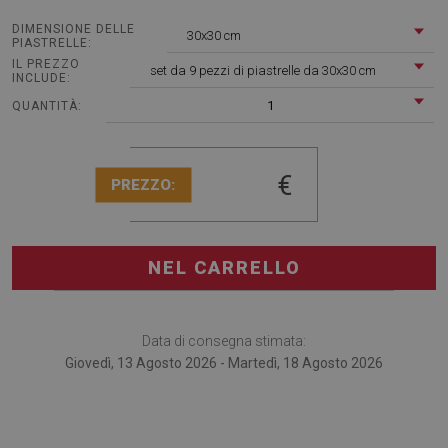
DIMENSIONE DELLE
30x30 cm
PIASTRELLE:
IL PREZZO
set da 9 pezzi di piastrelle da 30x30 cm
INCLUDE:
1
QUANTITÀ:
€
PREZZO:
NEL CARRELLO
Data di consegna stimata:
Giovedì, 13 Agosto 2026 - Martedì, 18 Agosto 2026
Piastrelle pvc Onde Patchwork sono un'alternativa