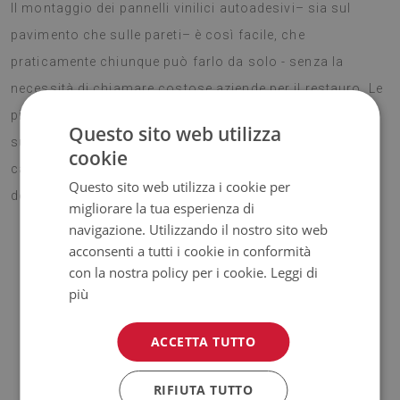
Il montaggio dei pannelli vinilici autoadesivi– sia sul
pavimento che sulle pareti– è così facile, che
praticamente chiunque può farlo da solo - senza la
necessità di chiamare costose aziende per il restauro. Le
piastrelle in PVC possono essere incollate praticamente
Questo sito web utilizza
su qualsiasi superficie, grazie alle quali potremmo
cookie
cambiare velocemente l'arredamento dell'interno e
Questo sito web utilizza i cookie per
donargli un nuovo carattere.
migliorare la tua esperienza di
navigazione. Utilizzando il nostro sito web
acconsenti a tutti i cookie in conformità
con la nostra policy per i cookie.
Leggi di
ATTENZIONE!
più
♦
Il prezzo indicato riguarda il
set da 9 pezzi di piastrelle
da
30x30 cm.
ACCETTA TUTTO
Materiale
RIFIUTA TUTTO