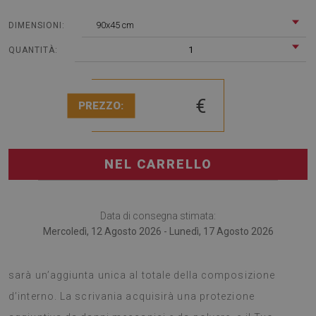
90x45 cm
DIMENSIONI:
1
QUANTITÀ:
€
PREZZO:
NEL CARRELLO
Data di consegna stimata:
Mercoledì, 12 Agosto 2026 - Lunedì, 17 Agosto 2026
Il tappetino per scrivania è un dettaglio alla moda, il quale
sarà un’aggiunta unica al totale della composizione
d’interno. La scrivania acquisirà una protezione