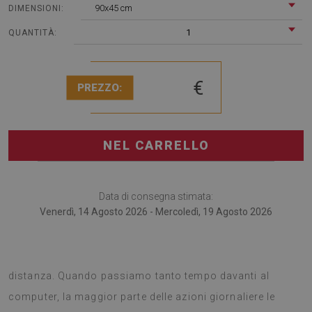
90x45 cm
DIMENSIONI:
1
QUANTITÀ:
€
PREZZO:
NEL CARRELLO
Data di consegna stimata:
Venerdì, 14 Agosto 2026 - Mercoledì, 19 Agosto 2026
Il tappetino per scrivania è perfetto per chi lavora a
distanza. Quando passiamo tanto tempo davanti al
computer, la maggior parte delle azioni giornaliere le