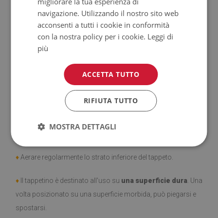
migliorare la tua esperienza di
navigazione. Utilizzando il nostro sito web
♦
Prodotto facile da pulire,
resistente alle macchie e
acconsenti a tutti i cookie in conformità
con la nostra policy per i cookie.
Leggi di
all'acqua.
più
♦
Si ricorda che i danni causati dall'uso dovuto al trascorrere
ACCETTA TUTTO
del tempo (es. abrasioni) non sono soggetti a reclami.
♦
Come prendersi cura del prodotto?
RIFIUTA TUTTO
♦
Pulire con un panno umido —
non usare prodotti chimici
MOSTRA DETTAGLI
forti.
♦
Aerare regolarmente lo strato inferiore del tappeto.
♦
Il tappetino è destinato all'uso su
una superficie dura
. Una
volta posizionato su una superficie morbida, può piegarsi e
spostarsi.