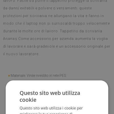
lavoro. Facile da pulire il tappetino protegge la scrivania
da danni evitabili e polvere o versamenti. queste
protezioni per scrivania ne allungano la vita e fanno in
modo che il laptop non si surriscaldi troppo velocemente
durante le molte ore di lavoro. Tappetino da scrivania
Ananas Come accessorio per azienda aumenta la voglia
di lavorare e sarà gradevole e un accessorio originale per
il nuovo lavoratore.
♦
Materiale: Vinile rivestito in rete PES.
♦
Spessore:
1,6 mm.
Questo sito web utilizza
cookie
♦
Elevata resistenza allo
scolorimento e ai raggi UV.
Questo sito web utilizza i cookie per
♦
Tappeti
non hanno le proprietà antiscivolo;
migliorare la tua esperienza di