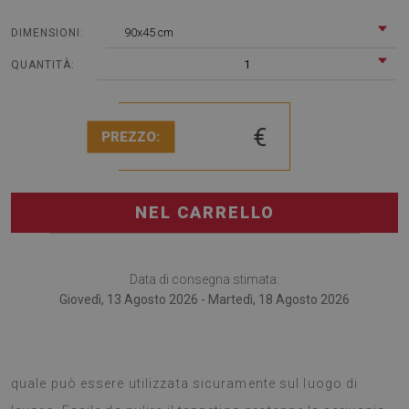
90x45 cm
DIMENSIONI:
1
QUANTITÀ:
€
PREZZO:
NEL CARRELLO
Data di consegna stimata:
Giovedì, 13 Agosto 2026 - Martedì, 18 Agosto 2026
Il tappetino per scrivania è la soluzione particolare, la
quale può essere utilizzata sicuramente sul luogo di