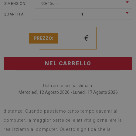
90x45 cm
DIMENSIONI:
1
QUANTITÀ:
€
PREZZO:
NEL CARRELLO
Data di consegna stimata:
Mercoledì, 12 Agosto 2026 - Lunedì, 17 Agosto 2026
Il tappetino per scrivania è perfetto per chi lavora a
distanza. Quando passiamo tanto tempo davanti al
computer, la maggior parte delle attività giornaliere le
realizziamo al computer. Questo significa che la