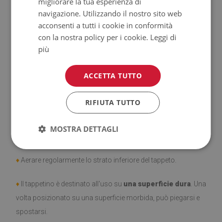
migliorare la tua esperienza di
navigazione. Utilizzando il nostro sito web
♦
Prodotto facile da pulire,
resistente alle macchie e
acconsenti a tutti i cookie in conformità
con la nostra policy per i cookie.
Leggi di
all'acqua.
più
♦
Si ricorda che i danni causati dall'uso dovuto al trascorrere
ACCETTA TUTTO
del tempo (es. abrasioni) non sono soggetti a reclami.
♦
Come prendersi cura del prodotto?
RIFIUTA TUTTO
♦
Pulire con un panno umido —
non usare prodotti chimici
MOSTRA DETTAGLI
forti.
♦
Aerare regolarmente lo strato inferiore del tappeto.
♦
Il tappetino è destinato all'uso su
una superficie dura
. Una
volta posizionato su una superficie morbida, può piegarsi e
spostarsi.