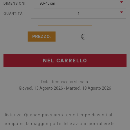
90x45 cm
DIMENSIONI:
1
QUANTITÀ:
€
PREZZO:
NEL CARRELLO
Data di consegna stimata:
Giovedì, 13 Agosto 2026 - Martedì, 18 Agosto 2026
Il tappetino per scrivania è perfetto per chi lavora a
distanza. Quando passiamo tanto tempo davanti al
computer, la maggior parte delle azioni giornaliere le