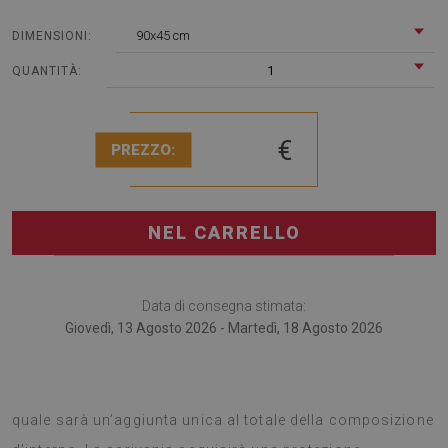
90x45 cm
DIMENSIONI:
1
QUANTITÀ:
€
PREZZO:
NEL CARRELLO
Data di consegna stimata:
Giovedì, 13 Agosto 2026 - Martedì, 18 Agosto 2026
Il tappetino per scrivania è un gadget multifunzione, il
quale sarà un’aggiunta unica al totale della composizione