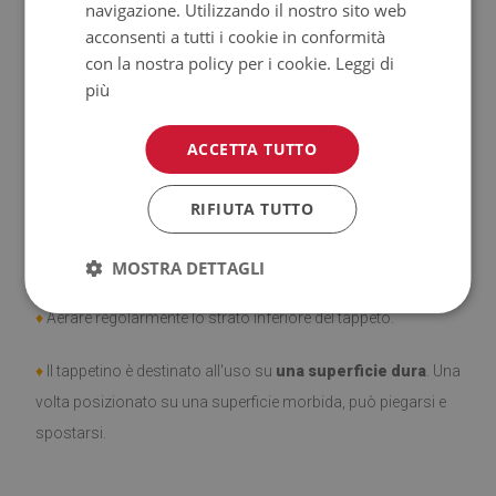
navigazione. Utilizzando il nostro sito web
♦
Prodotto facile da pulire,
resistente alle macchie e
acconsenti a tutti i cookie in conformità
all'acqua.
con la nostra policy per i cookie.
Leggi di
più
♦
Si ricorda che i danni causati dall'uso dovuto al trascorrere
del tempo (es. abrasioni) non sono soggetti a reclami.
ACCETTA TUTTO
♦
Come prendersi cura del prodotto?
RIFIUTA TUTTO
♦
Pulire con un panno umido —
non usare prodotti chimici
forti.
MOSTRA DETTAGLI
♦
Aerare regolarmente lo strato inferiore del tappeto.
♦
Il tappetino è destinato all'uso su
una superficie dura
. Una
volta posizionato su una superficie morbida, può piegarsi e
spostarsi.