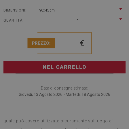
90x45 cm
DIMENSIONI:
1
QUANTITÀ:
€
PREZZO:
NEL CARRELLO
Data di consegna stimata:
Giovedì, 13 Agosto 2026 - Martedì, 18 Agosto 2026
Il tappetino per scrivania è la soluzione particolare, la
quale può essere utilizzata sicuramente sul luogo di