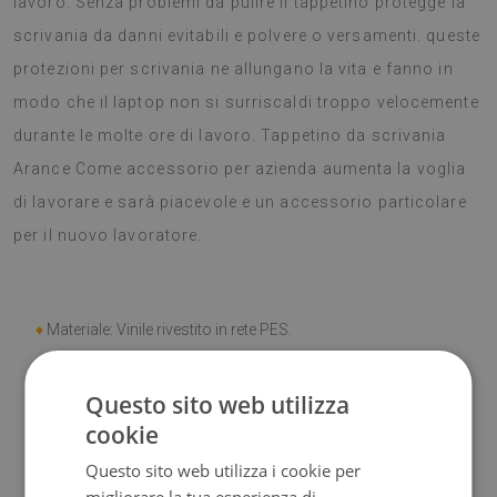
lavoro. Senza problemi da pulire il tappetino protegge la
scrivania da danni evitabili e polvere o versamenti. queste
protezioni per scrivania ne allungano la vita e fanno in
modo che il laptop non si surriscaldi troppo velocemente
durante le molte ore di lavoro. Tappetino da scrivania
Arance Come accessorio per azienda aumenta la voglia
di lavorare e sarà piacevole e un accessorio particolare
per il nuovo lavoratore.
♦
Materiale: Vinile rivestito in rete PES.
♦
Spessore:
1,6 mm.
Questo sito web utilizza
cookie
♦
Elevata resistenza allo
scolorimento e ai raggi UV.
Questo sito web utilizza i cookie per
♦
Tappeti
non hanno le proprietà antiscivolo;
migliorare la tua esperienza di