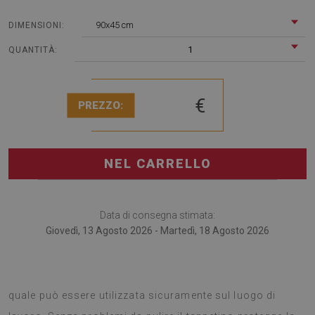
90x45 cm
DIMENSIONI:
1
QUANTITÀ:
€
PREZZO:
NEL CARRELLO
Data di consegna stimata:
Giovedì, 13 Agosto 2026 - Martedì, 18 Agosto 2026
Il tappetino per scrivania è la soluzione particolare, la
quale può essere utilizzata sicuramente sul luogo di