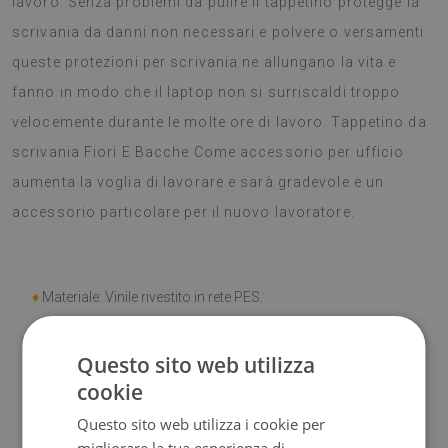
lavoro. Senza problemi da pulire il tappetino protegge la
scrivania da danni non necessari e polvere o versamenti.
queste protezioni per scrivania ne allungano la vita e
fanno in modo che il laptop non si surriscaldi troppo
velocemente durante le molte ore di lavoro. Tappetino da
scrivania Fiori E Bacche Come accessorio per ufficio
aumenta la voglia di lavorare e sarà gradevole e un
accessorio particolare per il nuovo lavoratore.
♦
Materiale: Vinile rivestito in rete PES.
♦
Spessore:
1,6 mm.
Questo sito web utilizza
cookie
♦
Elevata resistenza allo
scolorimento e ai raggi UV.
Questo sito web utilizza i cookie per
♦
Tappeti
non hanno le proprietà antiscivolo;
migliorare la tua esperienza di