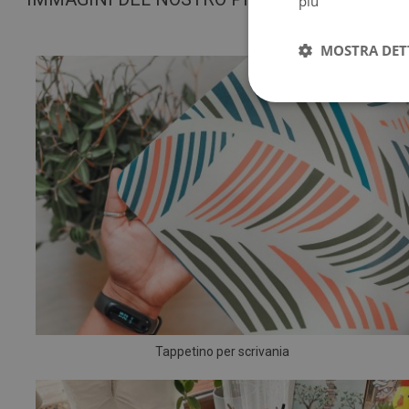
più
MOSTRA DET
Tappetino per scrivania