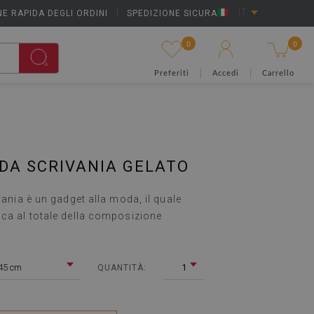
E RAPIDA DEGLI ORDINI
|
SPEDIZIONE SICURA
IT
0
0
Preferiti
Accedi
Carrello
DA SCRIVANIA GELATO
vania è un gadget alla moda, il quale
ica al totale della composizione
45 cm
1
QUANTITÀ: