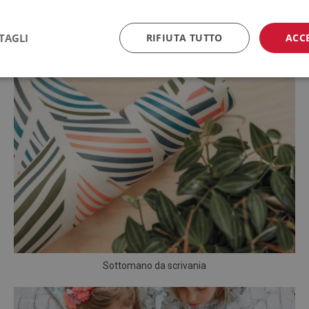
TAGLI
RIFIUTA TUTTO
ACC
Sottomano da scrivania