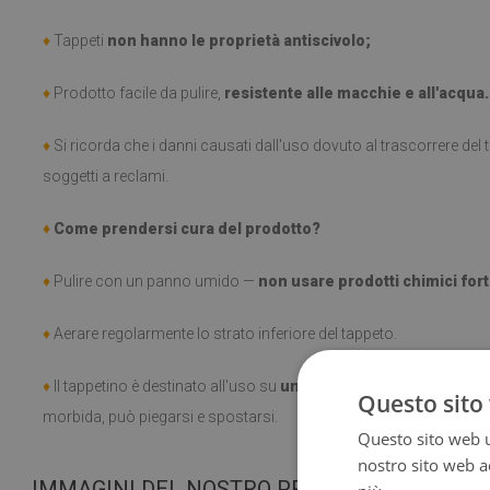
♦
Tappeti
non hanno le proprietà antiscivolo;
♦
Prodotto facile da pulire,
resistente alle macchie e all'acqua.
♦
Si ricorda che i danni causati dall'uso dovuto al trascorrere de
soggetti a reclami.
♦
Come prendersi cura del prodotto?
♦
Pulire con un panno umido —
non usare prodotti chimici fort
♦
Aerare regolarmente lo strato inferiore del tappeto.
♦
Il tappetino è destinato all'uso su
una superficie dura
. Una vol
Questo sito 
morbida, può piegarsi e spostarsi.
Questo sito web ut
nostro sito web ac
IMMAGINI DEL NOSTRO PRODOTTO