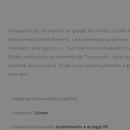
 Google,
vedi originale
)
Piastrelle in vi
Leggi di più
selezione di desi
alunska
prodotto è arr
Beatrycz
a
1 anno fa
promesso, era b
Il tappetino per scrivania è un gadget alla moda, il quale 
semplice, stacc
della composizione d’interno. La scrivania acquisirà una
l'effetto è fan
ancora stupita 
meccanici e da sporco, e i Tuoi interni avrà un aspetto f
fare un lavoro 
Gelato sarà amato sicuramente dai Tuoi piccoli, i quali 
settimana e, a
fornelli a gas 
giornata alla scrivania. Scegli il tuo modello preferito e 
alcun problema.
tanti anni.
panno umido in
consiglio.
(Tradotto da G
♦
Materiale: Vinile rivestito in rete PES.
♦
Spessore:
1,6 mm.
♦
Elevata resistenza allo
scolorimento e ai raggi UV.