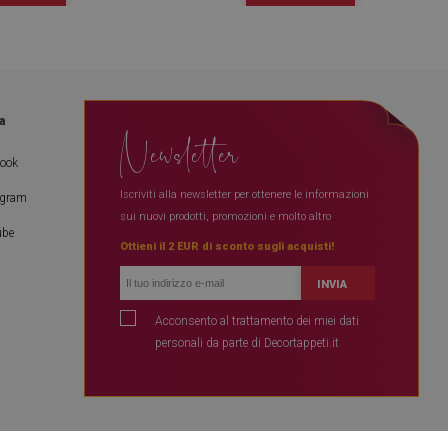
a
Newsletter
book
Iscriviti alla newsletter per ottenere le informazioni
agram
sui nuovi prodotti, promozioni e molto altro
ube
Ottieni il 2 EUR di sconto sugli acquisti!
INVIA
Acconsento al trattamento dei miei dati
personali da parte di Decortappeti.it