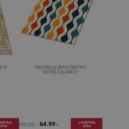
E DI
PIASTRELLE IN PVC MOTIVO
RETRÒ COLORATO
OMPRA
COMPRA
64.99
PREZZO:
€
ORA
ORA