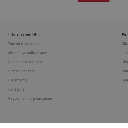
Informazioni Utili
Per
Termini e condizioni
Chi
Informativa sulla privacy
Ist
Reclami e restituzioni
Blo
Diritto di recesso
Con
Pagamento
Dom
Consegna
Regolamenti di promozione