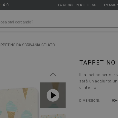
4.9
14 GIORNI PER IL RESO
|
EVASION
PPETINO DA SCRIVANIA GELATO
TAPPETINO 
Il tappetino per scri
sarà un’aggiunta un
d’interno.
90x
DIMENSIONI: