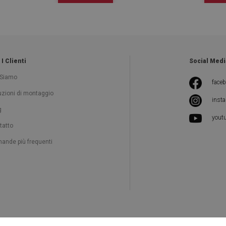
 I Clienti
Social Medi
 Siamo
face
ruzioni di montaggio
inst
g
yout
tatto
ande più frequenti