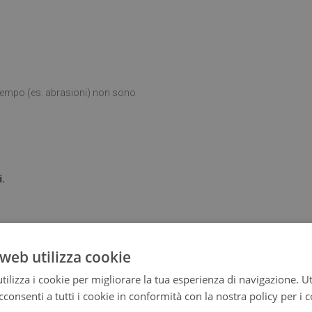
l tempo (es. abrasioni) non sono
i.
ta posizionato su una superficie
web utilizza cookie
ilizza i cookie per migliorare la tua esperienza di navigazione. Ut
consenti a tutti i cookie in conformità con la nostra policy per i 