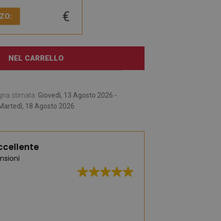
€
ZO:
NEL CARRELLO
gna stimata:
Giovedì, 13 Agosto 2026 -
Martedì, 18 Agosto 2026
ccellente
nsioni
Ottima qualità, am
consegna rapida.