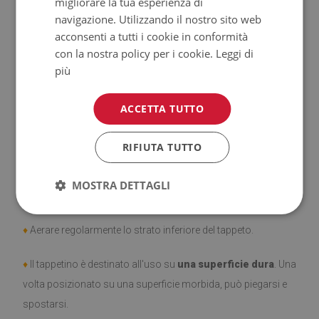
migliorare la tua esperienza di
navigazione. Utilizzando il nostro sito web
♦
Prodotto facile da pulire,
resistente alle macchie e
acconsenti a tutti i cookie in conformità
con la nostra policy per i cookie.
Leggi di
all'acqua.
più
♦
Si ricorda che i danni causati dall'uso dovuto al trascorrere
ACCETTA TUTTO
del tempo (es. abrasioni) non sono soggetti a reclami.
♦
Come prendersi cura del prodotto?
RIFIUTA TUTTO
♦
Pulire con un panno umido —
non usare prodotti chimici
MOSTRA DETTAGLI
forti.
♦
Aerare regolarmente lo strato inferiore del tappeto.
♦
Il tappetino è destinato all'uso su
una superficie dura
. Una
volta posizionato su una superficie morbida, può piegarsi e
spostarsi.