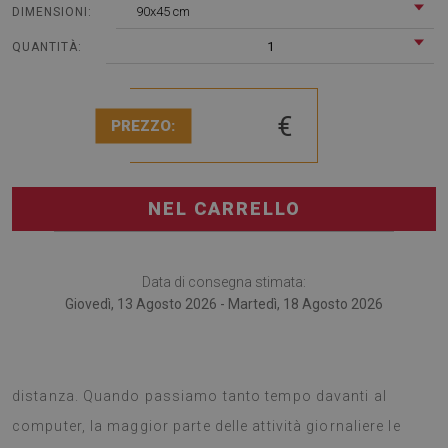
90x45 cm
DIMENSIONI:
1
QUANTITÀ:
€
PREZZO:
NEL CARRELLO
Data di consegna stimata:
Giovedì, 13 Agosto 2026 - Martedì, 18 Agosto 2026
Il tappetino per scrivania è perfetto per chi lavora a
distanza. Quando passiamo tanto tempo davanti al
computer, la maggior parte delle attività giornaliere le