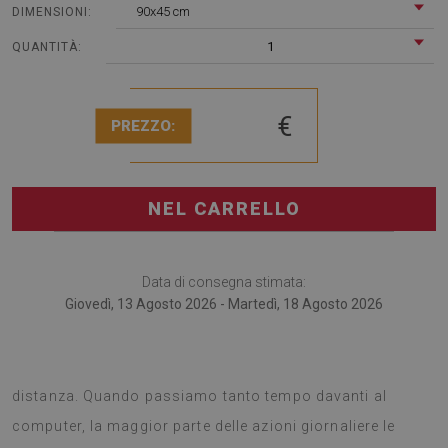
90x45 cm
DIMENSIONI:
1
QUANTITÀ:
€
PREZZO:
NEL CARRELLO
Data di consegna stimata:
Giovedì, 13 Agosto 2026 - Martedì, 18 Agosto 2026
Il tappetino per scrivania è perfetto per chi lavora a
distanza. Quando passiamo tanto tempo davanti al
computer, la maggior parte delle azioni giornaliere le