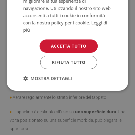
migliorare la tua esperienza di
navigazione. Utilizzando il nostro sito web
♦
Prodotto facile da pulire,
resistente alle macchie e
acconsenti a tutti i cookie in conformità
con la nostra policy per i cookie.
Leggi di
all'acqua.
più
♦
Si ricorda che i danni causati dall'uso dovuto al trascorrere
ACCETTA TUTTO
del tempo (es. abrasioni) non sono soggetti a reclami.
♦
Come prendersi cura del prodotto?
RIFIUTA TUTTO
♦
Pulire con un panno umido —
non usare prodotti chimici
MOSTRA DETTAGLI
forti.
♦
Aerare regolarmente lo strato inferiore del tappeto.
♦
Il tappetino è destinato all'uso su
una superficie dura
. Una
volta posizionato su una superficie morbida, può piegarsi e
spostarsi.