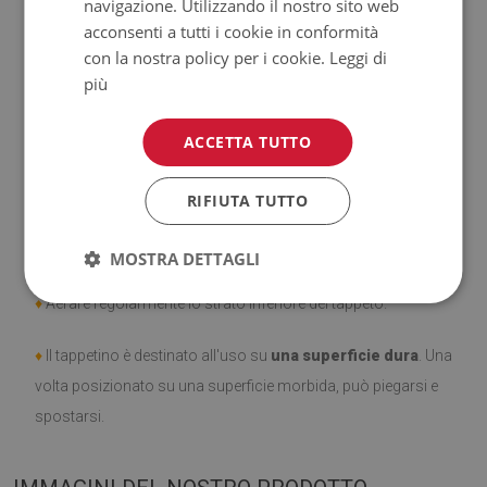
navigazione. Utilizzando il nostro sito web
♦
Prodotto facile da pulire,
resistente alle macchie e
acconsenti a tutti i cookie in conformità
all'acqua.
con la nostra policy per i cookie.
Leggi di
più
♦
Si ricorda che i danni causati dall'uso dovuto al trascorrere
del tempo (es. abrasioni) non sono soggetti a reclami.
ACCETTA TUTTO
♦
Come prendersi cura del prodotto?
RIFIUTA TUTTO
♦
Pulire con un panno umido —
non usare prodotti chimici
forti.
MOSTRA DETTAGLI
♦
Aerare regolarmente lo strato inferiore del tappeto.
♦
Il tappetino è destinato all'uso su
una superficie dura
. Una
volta posizionato su una superficie morbida, può piegarsi e
spostarsi.