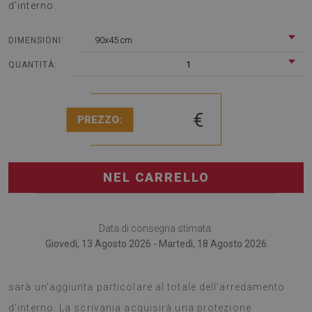
d’interno.
90x45 cm
DIMENSIONI:
1
QUANTITÀ:
€
PREZZO:
NEL CARRELLO
Data di consegna stimata:
Giovedì, 13 Agosto 2026 - Martedì, 18 Agosto 2026
Il tappetino per scrivania è un gadget alla moda, il quale
sarà un’aggiunta particolare al totale dell’arredamento
d’interno. La scrivania acquisirà una protezione