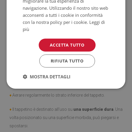
migliorare la tua esperienza di
navigazione. Utilizzando il nostro sito web
♦
Prodotto facile da pulire,
resistente alle macchie e
acconsenti a tutti i cookie in conformità
con la nostra policy per i cookie.
Leggi di
all'acqua.
più
♦
Si ricorda che i danni causati dall'uso dovuto al trascorrere
ACCETTA TUTTO
del tempo (es. abrasioni) non sono soggetti a reclami.
♦
Come prendersi cura del prodotto?
RIFIUTA TUTTO
♦
Pulire con un panno umido —
non usare prodotti chimici
MOSTRA DETTAGLI
forti.
♦
Aerare regolarmente lo strato inferiore del tappeto.
♦
Il tappetino è destinato all'uso su
una superficie dura
. Una
volta posizionato su una superficie morbida, può piegarsi e
spostarsi.