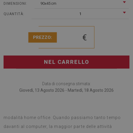
90x45 cm
DIMENSIONI:
1
QUANTITÀ:
€
PREZZO:
NEL CARRELLO
Data di consegna stimata:
Giovedì, 13 Agosto 2026 - Martedì, 18 Agosto 2026
Il tappetino per scrivania è perfetto per chi lavora in
modalità home office. Quando passiamo tanto tempo
davanti al computer, la maggior parte delle attività