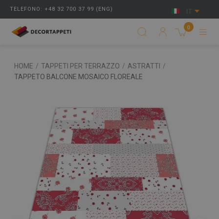
TELEFONO: +48 32 700 37 99 (ENG)
IT
0
HOME
/
TAPPETI PER TERRAZZO
/
ASTRATTI
/
TAPPETO BALCONE MOSAICO FLOREALE