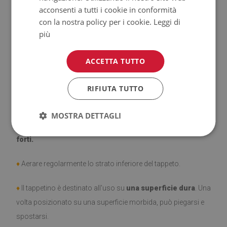
acconsenti a tutti i cookie in conformità
con la nostra policy per i cookie.
Leggi di
♦
Prodotto facile da pulire,
resistente alle macchie e
più
all'acqua.
ACCETTA TUTTO
♦
Si ricorda che i danni causati dall'uso dovuto al trascorrere
del tempo (es. abrasioni) non sono soggetti a reclami.
RIFIUTA TUTTO
♦
Come prendersi cura del prodotto?
MOSTRA DETTAGLI
♦
Pulire con un panno umido —
non usare prodotti chimici
forti.
♦
Aerare regolarmente lo strato inferiore del tappeto.
♦
Il tappetino è destinato all'uso su
una superficie dura
. Una
volta posizionato su una superficie morbida, può piegarsi e
spostarsi.