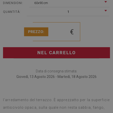
60x90 cm
DIMENSIONI:
1
QUANTITÀ:
€
PREZZO:
NEL CARRELLO
Data di consegna stimata:
Giovedì, 13 Agosto 2026 - Martedì, 18 Agosto 2026
I tappeti per terrazze sono alla moda accessorio per
l’arredamento del terrazzo. È apprezzatto per la superficie
antiscivolo opaca, sulla quale non resta sabbia, fango,