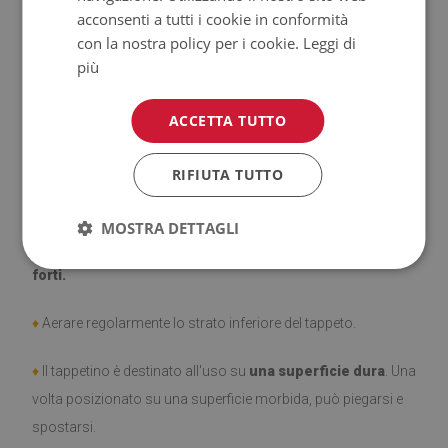
acconsenti a tutti i cookie in conformità
con la nostra policy per i cookie.
Leggi di
♦
Prodotto facile da pulire,
resistente alle macchie e
più
all'acqua.
ACCETTA TUTTO
♦
Si ricorda che i danni causati dall'uso dovuto al trascorrere
del tempo (es. abrasioni) non sono soggetti a reclami.
RIFIUTA TUTTO
♦
Come prendersi cura del prodotto?
MOSTRA DETTAGLI
♦
Pulire con un panno umido —
non usare prodotti chimici
forti.
♦
Aerare regolarmente lo strato inferiore del tappeto.
♦
Il tappetino è destinato all'uso su
una superficie dura
. Una
volta posizionato su una superficie morbida, può piegarsi e
spostarsi.