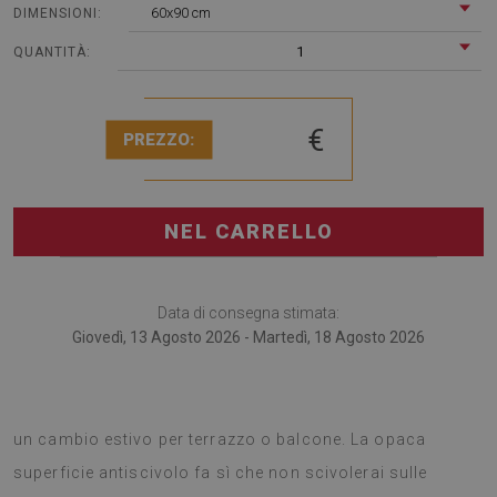
60x90 cm
DIMENSIONI:
1
QUANTITÀ:
€
PREZZO:
NEL CARRELLO
Data di consegna stimata:
Giovedì, 13 Agosto 2026 - Martedì, 18 Agosto 2026
I tappeti da esterno sono un accessorio ingegnoso per
un cambio estivo per terrazzo o balcone. La opaca
superficie antiscivolo fa sì che non scivolerai sulle