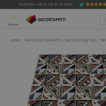
TELEFONO: +48 32 700 37 99 (ENG)
Prodotti
HOME
/
TAPPETI PER TERRAZZO
/
MOTIVI GEOMETRICI
/
TA