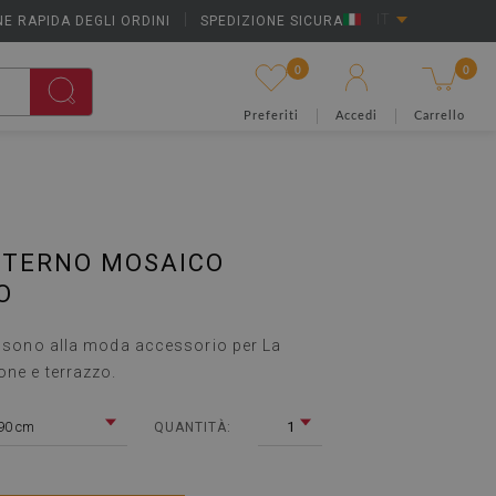
E RAPIDA DEGLI ORDINI
|
SPEDIZIONE SICURA
IT
0
0
Preferiti
Accedi
Carrello
STERNO MOSAICO
O
zo sono alla moda accessorio per La
one e terrazzo.
90 cm
1
QUANTITÀ: