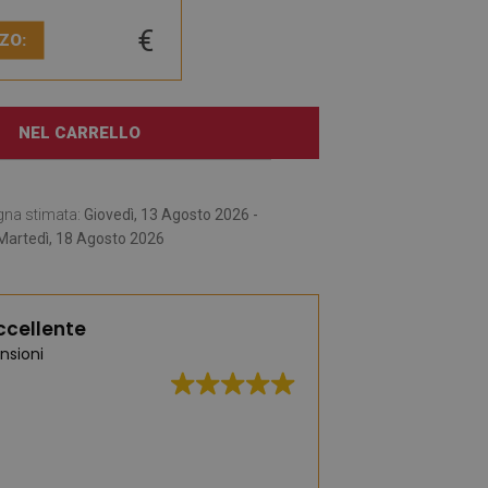
€
ZO:
NEL CARRELLO
gna stimata:
Giovedì, 13 Agosto 2026 -
Martedì, 18 Agosto 2026
ccellente
nsioni
Un'ampia selezione 
moda e pratici. Ce 
affascinata dai t