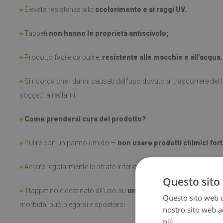
♦
Elevata resistenza allo
scolorimento e ai raggi UV.
♦
Tappeti
non hanno le proprietà antiscivolo;
♦
Prodotto facile da pulire,
resistente alle macchie e all'acqua.
♦
Si ricorda che i danni causati dall'uso dovuto al trascorrere de
soggetti a reclami.
♦
Come prendersi cura del prodotto?
♦
Pulire con un panno umido —
non usare prodotti chimici fort
♦
Aerare regolarmente lo strato inferiore del tappeto.
Questo sito 
♦
Il tappetino è destinato all'uso su
una superficie dura
. Una vol
Questo sito web ut
morbida, può piegarsi e spostarsi.
nostro sito web ac
più