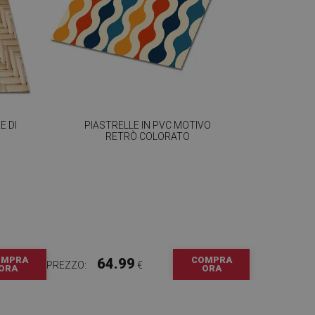
E DI
PIASTRELLE IN PVC MOTIVO
RETRÒ COLORATO
OMPRA
COMPRA
64.99
PREZZO:
€
ORA
ORA