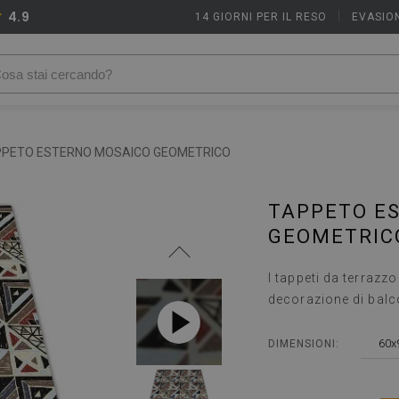
4.9
14 GIORNI PER IL RESO
|
EVASION
PPETO ESTERNO MOSAICO GEOMETRICO
TAPPETO E
GEOMETRIC
I tappeti da terraz
decorazione di balc
60x
DIMENSIONI: