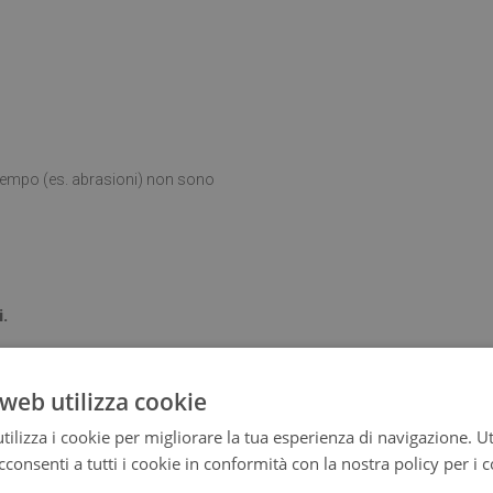
l tempo (es. abrasioni) non sono
i.
web utilizza cookie
ta posizionato su una superficie
ilizza i cookie per migliorare la tua esperienza di navigazione. Ut
consenti a tutti i cookie in conformità con la nostra policy per i 