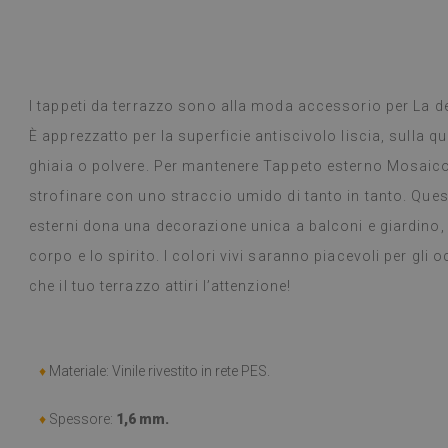
 Google,
vedi originale
)
Piastrelle in vi
Leggi di più
selezione di desi
alunska
prodotto è arr
Beatrycz
a
1 anno fa
promesso, era b
I tappeti da terrazzo sono alla moda accessorio per La d
semplice, stacc
È apprezzatto per la superficie antiscivolo liscia, sulla q
l'effetto è fan
ancora stupita 
ghiaia o polvere. Per mantenere Tappeto esterno Mosaico
fare un lavoro 
strofinare con uno straccio umido di tanto in tanto. Que
settimana e, a
esterni dona una decorazione unica a balconi e giardino, 
fornelli a gas 
alcun problema.
corpo e lo spirito. I colori vivi saranno piacevoli per gli
panno umido in
che il tuo terrazzo attiri l’attenzione!
consiglio.
(Tradotto da G
♦
Materiale: Vinile rivestito in rete PES.
♦
Spessore:
1,6 mm.