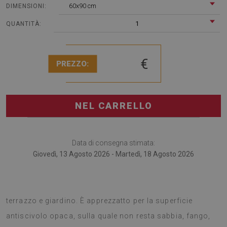
60x90 cm
DIMENSIONI:
1
QUANTITÀ:
€
PREZZO:
NEL CARRELLO
Data di consegna stimata:
Giovedì, 13 Agosto 2026 - Martedì, 18 Agosto 2026
I tappeti per terrazze sono alla moda accessorio per
terrazzo e giardino. È apprezzatto per la superficie
antiscivolo opaca, sulla quale non resta sabbia, fango,