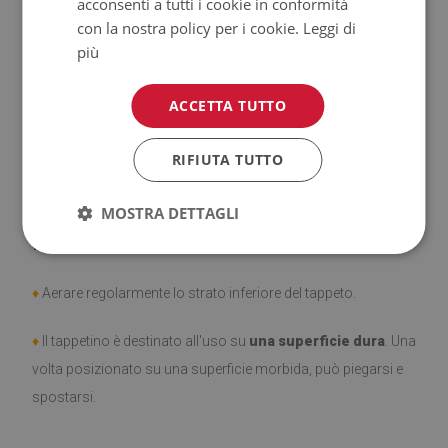
acconsenti a tutti i cookie in conformità
♦
Prodotto facile da pulire,
resistente alle macchie e
con la nostra policy per i cookie.
Leggi di
all'acqua.
più
♦
Si ricorda che i danni causati dall'uso dovuto al trascorrere
ACCETTA TUTTO
del tempo (es. abrasioni) non sono soggetti a reclami.
RIFIUTA TUTTO
♦
Come prendersi cura del prodotto?
MOSTRA DETTAGLI
♦
Pulire con un panno umido —
non usare prodotti chimici
forti.
♦
Aerare regolarmente lo strato inferiore del tappeto.
♦
Il tappetino è destinato all'uso su
una superficie dura
. Una
volta posizionato su una superficie morbida, può piegarsi e
spostarsi.