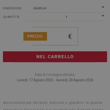
60x90 cm
DIMENSIONI:
1
QUANTITÀ:
€
PREZZO:
NEL CARRELLO
Data di consegna stimata:
Lunedì, 17 Agosto 2026 - Giovedì, 20 Agosto 2026
I tappeti in PVC è importante utilizzarli anche come
decorazione per terrazzo, balcone o giardino. In questa