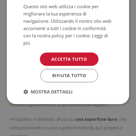
Questo sito web utilizza i cookie per
♦
Tappeti
non hanno le proprietà antiscivolo;
migliorare la tua esperienza di
navigazione. Utilizzando il nostro sito web
♦
Prodotto facile da pulire,
resistente alle macchie e
acconsenti a tutti i cookie in conformità
all'acqua.
con la nostra policy per i cookie.
Leggi di
più
♦
Si ricorda che i danni causati dall'uso dovuto al trascorrere
del tempo (es. abrasioni) non sono soggetti a reclami.
ACCETTA TUTTO
♦
Come prendersi cura del prodotto?
RIFIUTA TUTTO
♦
Pulire con un panno umido —
non usare prodotti chimici
forti.
MOSTRA DETTAGLI
♦
Aerare regolarmente lo strato inferiore del tappeto.
♦
Il tappetino è destinato all'uso su
una superficie dura
. Una
volta posizionato su una superficie morbida, può piegarsi e