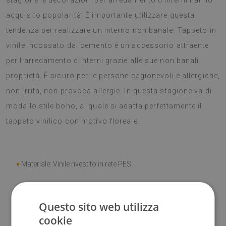
stagione le decorazioni per arredamento d’interni hanno
acquisito popolarità. È importante utilizzare questa
tendenza per realizzare un interno non banale. Tappeto in
vinile Indossato dal cemento è un accessorio attraente
per l’arredamento d’interni grazie alle sue non banali
proprietà. È sicuro per le persone cagionevoli e allergiche,
non irrita, non provoca allergie. In questa stagione va di
moda lo stile boho, al quale si adatta perfettamente il
tappeto vinilico con motivo floreale.
♦
Materiale: Vinile rivestito in rete PES.
♦
Spessore:
1,6 mm.
Questo sito web utilizza
♦
Elevata resistenza allo
scolorimento e ai raggi UV.
cookie