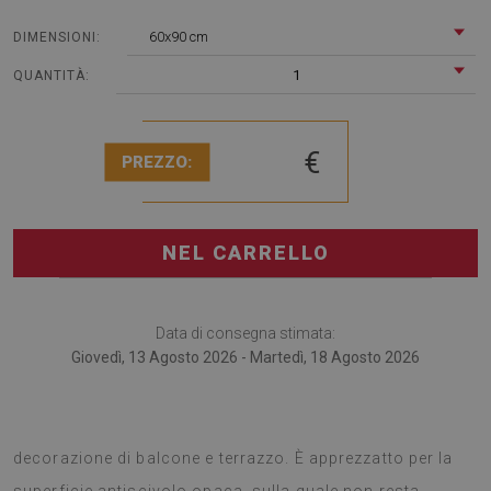
60x90 cm
DIMENSIONI:
1
QUANTITÀ:
€
PREZZO:
NEL CARRELLO
Data di consegna stimata:
Giovedì, 13 Agosto 2026 - Martedì, 18 Agosto 2026
I tappeti da esterno sono alla moda accessorio per La
decorazione di balcone e terrazzo. È apprezzatto per la