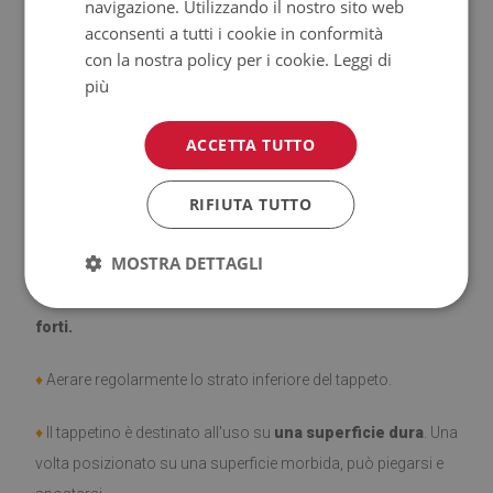
navigazione. Utilizzando il nostro sito web
♦
Tappeti
non hanno le proprietà antiscivolo;
acconsenti a tutti i cookie in conformità
con la nostra policy per i cookie.
Leggi di
♦
Prodotto facile da pulire,
resistente alle macchie e
più
all'acqua.
ACCETTA TUTTO
♦
Si ricorda che i danni causati dall'uso dovuto al trascorrere
del tempo (es. abrasioni) non sono soggetti a reclami.
RIFIUTA TUTTO
♦
Come prendersi cura del prodotto?
MOSTRA DETTAGLI
♦
Pulire con un panno umido —
non usare prodotti chimici
forti.
♦
Aerare regolarmente lo strato inferiore del tappeto.
♦
Il tappetino è destinato all'uso su
una superficie dura
. Una
volta posizionato su una superficie morbida, può piegarsi e