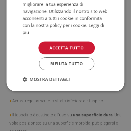
migliorare la tua esperienza di
♦
Tappeti
non hanno le proprietà antiscivolo;
navigazione. Utilizzando il nostro sito web
acconsenti a tutti i cookie in conformità
♦
Prodotto facile da pulire,
resistente alle macchie e
con la nostra policy per i cookie.
Leggi di
all'acqua.
più
♦
Si ricorda che i danni causati dall'uso dovuto al trascorrere
ACCETTA TUTTO
del tempo (es. abrasioni) non sono soggetti a reclami.
RIFIUTA TUTTO
♦
Come prendersi cura del prodotto?
♦
Pulire con un panno umido —
MOSTRA DETTAGLI
non usare prodotti chimici
forti.
♦
Aerare regolarmente lo strato inferiore del tappeto.
♦
Il tappetino è destinato all'uso su
una superficie dura
. Una
volta posizionato su una superficie morbida, può piegarsi e