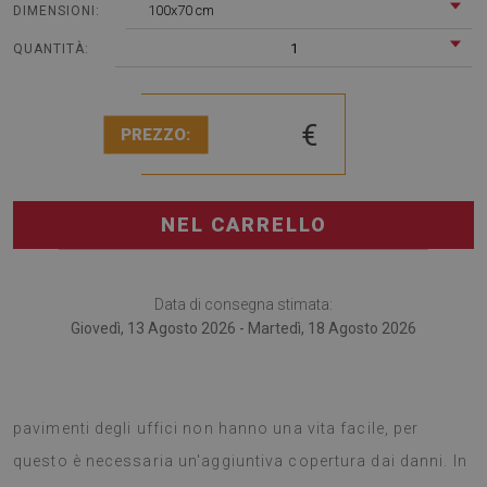
100x70 cm
DIMENSIONI:
1
QUANTITÀ:
€
PREZZO:
NEL CARRELLO
Data di consegna stimata:
Giovedì, 13 Agosto 2026 - Martedì, 18 Agosto 2026
Il tappetino sotto sedia è perfetto per casa e ufficio. I
pavimenti degli uffici non hanno una vita facile, per
questo è necessaria un'aggiuntiva copertura dai danni. In