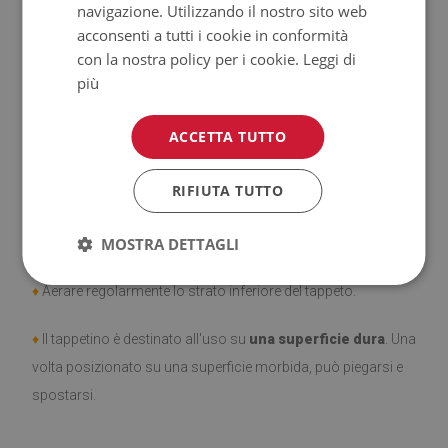
navigazione. Utilizzando il nostro sito web
♦
Prodotto facile da pulire,
resistente alle macchie e
acconsenti a tutti i cookie in conformità
all'acqua.
con la nostra policy per i cookie.
Leggi di
più
♦
Si ricorda che i danni causati dall'uso dovuto al trascorrere
del tempo (es. abrasioni) non sono soggetti a reclami.
ACCETTA TUTTO
♦
Come prendersi cura del prodotto?
RIFIUTA TUTTO
♦
Pulire con un panno umido —
non usare prodotti chimici
MOSTRA DETTAGLI
forti.
♦
Aerare regolarmente lo strato inferiore del tappeto.
♦
Il tappetino è destinato all'uso su
una superficie dura
. Una
volta posizionato su una superficie morbida, può piegarsi e
spostarsi.