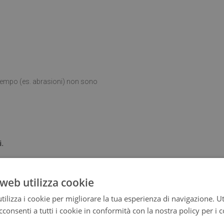
l tempo (es. abrasioni) non sono
i.
web utilizza cookie
ta posizionato su una superficie
ilizza i cookie per migliorare la tua esperienza di navigazione. Ut
consenti a tutti i cookie in conformità con la nostra policy per i 