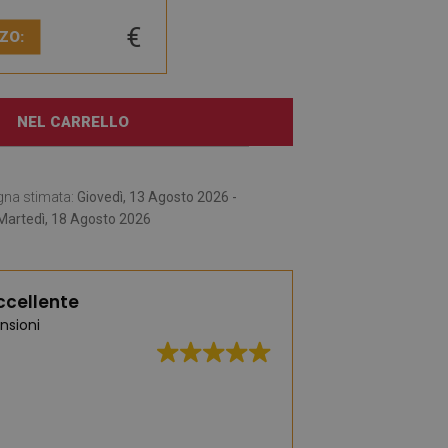
€
ZO:
NEL CARRELLO
gna stimata:
Giovedì, 13 Agosto 2026 -
Martedì, 18 Agosto 2026
ccellente
nsioni
Un'ampia selezione 
moda e pratici. Ce 
affascinata dai t