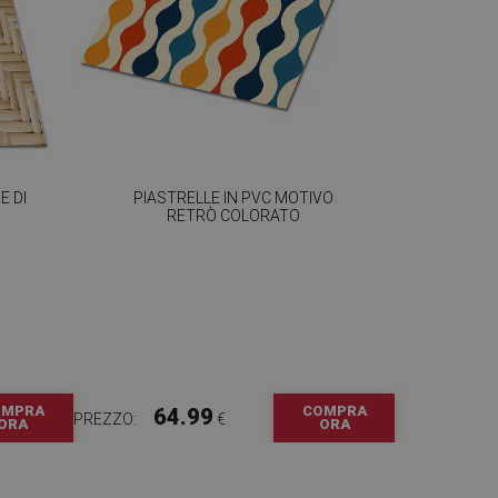
E DI
PIASTRELLE IN PVC MOTIVO
RETRÒ COLORATO
OMPRA
COMPRA
64.99
PREZZO:
€
ORA
ORA