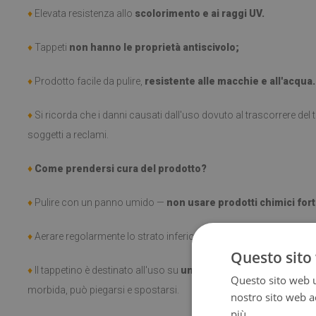
♦
Elevata resistenza allo
scolorimento e ai raggi UV.
♦
Tappeti
non hanno le proprietà antiscivolo;
♦
Prodotto facile da pulire,
resistente alle macchie e all'acqua.
♦
Si ricorda che i danni causati dall'uso dovuto al trascorrere de
soggetti a reclami.
♦
Come prendersi cura del prodotto?
♦
Pulire con un panno umido —
non usare prodotti chimici fort
♦
Aerare regolarmente lo strato inferiore del tappeto.
Questo sito 
♦
Il tappetino è destinato all'uso su
una superficie dura
. Una vol
Questo sito web ut
morbida, può piegarsi e spostarsi.
nostro sito web ac
più