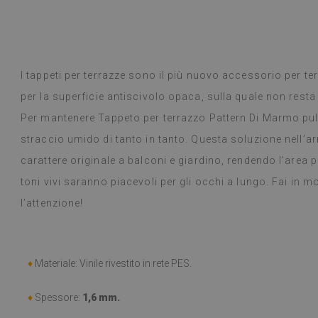
 Google,
vedi originale
)
Piastrelle in vi
Leggi di più
selezione di desi
alunska
prodotto è arr
Beatrycz
a
1 anno fa
promesso, era b
I tappeti per terrazze sono il più nuovo accessorio per te
semplice, stacc
per la superficie antiscivolo opaca, sulla quale non resta
l'effetto è fan
ancora stupita 
Per mantenere Tappeto per terrazzo Pattern Di Marmo pul
fare un lavoro 
straccio umido di tanto in tanto. Questa soluzione nell’
settimana e, a
carattere originale a balconi e giardino, rendendo l’area pi
fornelli a gas 
alcun problema.
toni vivi saranno piacevoli per gli occhi a lungo. Fai in mo
panno umido in
l’attenzione!
consiglio.
(Tradotto da G
♦
Materiale: Vinile rivestito in rete PES.
♦
Spessore:
1,6 mm.