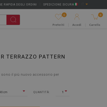
E RAPIDA DEGLI ORDINI
|
SPEDIZIONE SICURA
IT
0
0
Preferiti
Accedi
Carrello
ER TERRAZZO PATTERN
ze sono il più nuovo accessorio per
90 cm
1
QUANTITÀ: