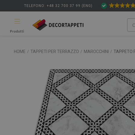
TELEFONO: +48 32 700 37 99 (ENG)
Prodotti
HOME
/
TAPPETI PER TERRAZZO
/
MAROCCHINI
/
TAPPETO 