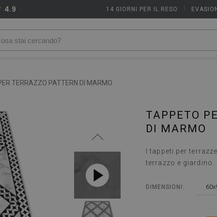
4.9
14 GIORNI PER IL RESO
|
EVASION
PER TERRAZZO PATTERN DI MARMO
TAPPETO P
DI MARMO
I tappeti per terraz
terrazzo e giardino.
60x
DIMENSIONI: