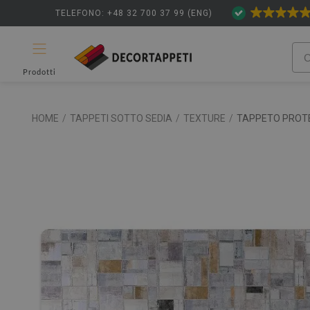
TELEFONO: +48 32 700 37 99 (ENG)
Prodotti
HOME
/
TAPPETI SOTTO SEDIA
/
TEXTURE
/
TAPPETO PROTE