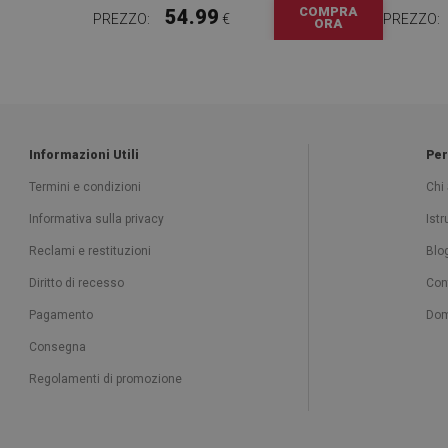
COMPRA
54.99
PREZZO:
€
PREZZO:
ORA
Informazioni Utili
Per
Termini e condizioni
Chi
Informativa sulla privacy
Ist
Reclami e restituzioni
Blo
Diritto di recesso
Con
Pagamento
Dom
Consegna
Regolamenti di promozione