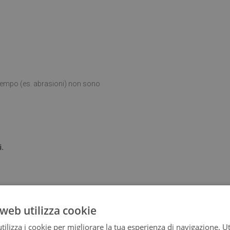
l tempo (es. abrasioni) non sono
i.
ta posizionato su una superficie
web utilizza cookie
ilizza i cookie per migliorare la tua esperienza di navigazione. Ut