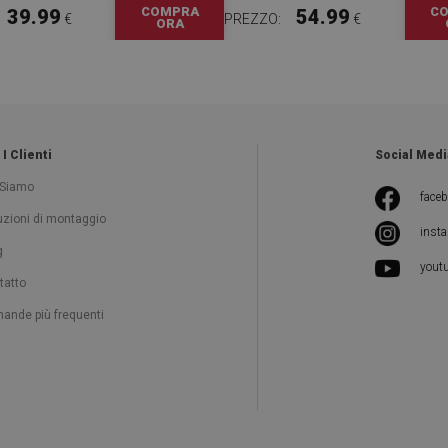
COMPRA
C
39.99
54.99
€
PREZZO:
€
ORA
 I Clienti
Social Medi
 Siamo
face
ruzioni di montaggio
inst
g
yout
tatto
ande più frequenti