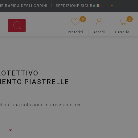
E RAPIDA DEGLI ORDINI
|
SPEDIZIONE SICURA
IT
0
0
Preferiti
Accedi
Carrello
ROTETTIVO
MENTO PIASTRELLE
edia è una soluzione interessante per