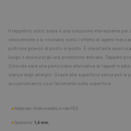
e! Sono un cliente abituale e la qualità
 deluso.
Il tappetino sotto sedia è una soluzione interessante per u
 Google,
vedi originale
)
Piastrelle in vi
velocemente e si rovinano sotto l’effetto di agenti mecca
Leggi di più
selezione di desi
poltrone girevoli di posto in posto. È importante assicura
alunska
prodotto è arr
Beatrycz
a
1 anno fa
luogo e assicurargli una protezione delicata. Tappeto pro
promesso, era b
semplice, stacc
Colorate sarà una particolare alternativa ai tappeti tradiz
l'effetto è fan
stanze degli allergici. Grazie alla superficie senza peli la
ancora stupita 
fare un lavoro 
accumuleranno così facilmente sulla superficie.
settimana e, a
fornelli a gas 
alcun problema.
panno umido in
♦
Materiale: Vinile rivestito in rete PES.
consiglio.
♦
Spessore:
1,6 mm.
(Tradotto da G