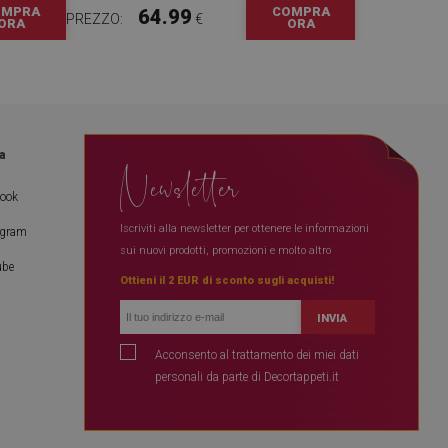
OMPRA
COMPRA
64.99
PREZZO:
€
ORA
ORA
a
Newsletter
book
Iscriviti alla newsletter per ottenere le informazioni
agram
sui nuovi prodotti, promozioni e molto altro
ube
Ottieni il 2 EUR di sconto sugli acquisti!
INVIA
Acconsento al trattamento dei miei dati
personali da parte di Decortappeti.it