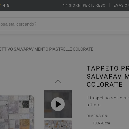
4.9
14 GIORNI PER IL RESO
|
EVASION
TTIVO SALVAPAVIMENTO PIASTRELLE COLORATE
TAPPETO P
SALVAPAVI
COLORATE
Il tappetino sotto s
ufficio.
DIMENSIONI:
100x70 cm