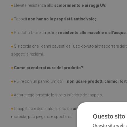
♦
Elevata resistenza allo
scolorimento e ai raggi UV.
♦
Tappeti
non hanno le proprietà antiscivolo;
♦
Prodotto facile da pulire,
resistente alle macchie e all'acqua.
♦
Si ricorda che i danni causati dall'uso dovuto al trascorrere de
soggetti a reclami.
♦
Come prendersi cura del prodotto?
♦
Pulire con un panno umido —
non usare prodotti chimici fort
♦
Aerare regolarmente lo strato inferiore del tappeto.
♦
Il tappetino è destinato all'uso su
una superficie dura
. Una vol
Questo sito 
morbida, può piegarsi e spostarsi.
Questo sito web ut