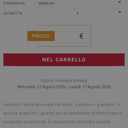
60x90 cm
DIMENSIONI:
1
QUANTITÀ:
€
PREZZO:
NEL CARRELLO
Data di consegna stimata:
Mercoledì, 12 Agosto 2026 - Lunedì, 17 Agosto 2026
I tappeti in PVC è importante utilizzarli anche come
elemento decorativo per terrazzo, balcone o giardino. In
questa stagione i gadzet per arredamento d’interni hanno
acquisito popolarità. È importante utilizzare questa