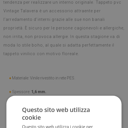
tendenza per realizzare un interno originale. Tappeto pvc
Vintage Talavera è un accessorio attraente per
l’arredamento d’interni grazie alle sue non banali
proprietà. È sicuro per le persone cagionevoli e allergiche,
non irrita, non provoca allergie. In questa stagione va di
moda lo stile boho, al quale si adatta perfettamente il
tappeto vinilico con motivo floreale.
♦
Materiale: Vinile rivestito in rete PES.
♦
Spessore:
1,6 mm.
♦
Elevata resistenza allo
scolorimento e ai raggi UV.
Questo sito web utilizza
cookie
♦
Tappeti
non hanno le proprietà antiscivolo;
Questo sito web utilizza i cookie per