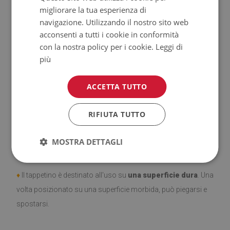
migliorare la tua esperienza di
♦
Prodotto facile da pulire,
resistente alle macchie e
navigazione. Utilizzando il nostro sito web
all'acqua.
acconsenti a tutti i cookie in conformità
con la nostra policy per i cookie.
Leggi di
♦
Si ricorda che i danni causati dall'uso dovuto al trascorrere
più
del tempo (es. abrasioni) non sono soggetti a reclami.
ACCETTA TUTTO
♦
Come prendersi cura del prodotto?
♦
Pulire con un panno umido —
non usare prodotti chimici
RIFIUTA TUTTO
forti.
MOSTRA DETTAGLI
♦
Aerare regolarmente lo strato inferiore del tappeto.
♦
Il tappetino è destinato all'uso su
una superficie dura
. Una
volta posizionato su una superficie morbida, può piegarsi e
spostarsi.