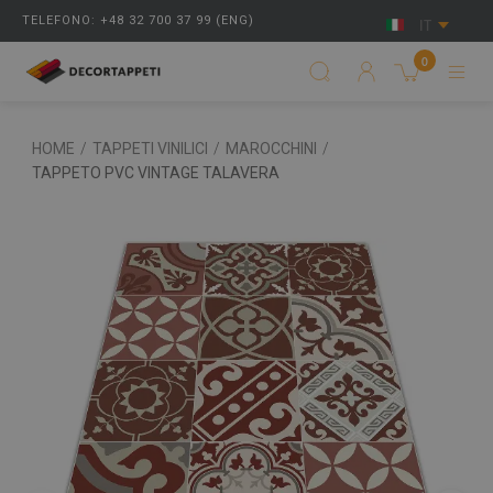
TELEFONO: +48 32 700 37 99 (ENG)
IT
0
HOME
/
TAPPETI VINILICI
/
MAROCCHINI
/
TAPPETO PVC VINTAGE TALAVERA