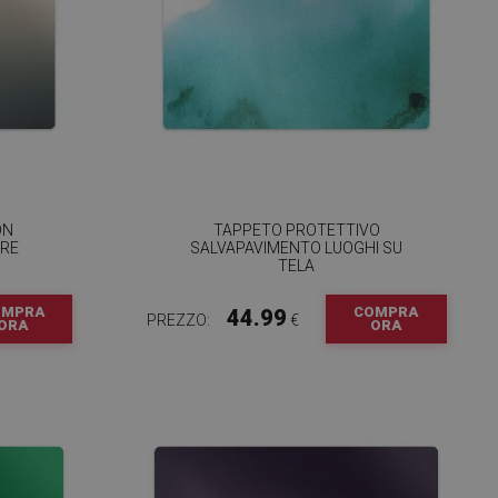
ON
TAPPETO PROTETTIVO
BRE
SALVAPAVIMENTO LUOGHI SU
TELA
OMPRA
COMPRA
44.99
PREZZO:
€
ORA
ORA