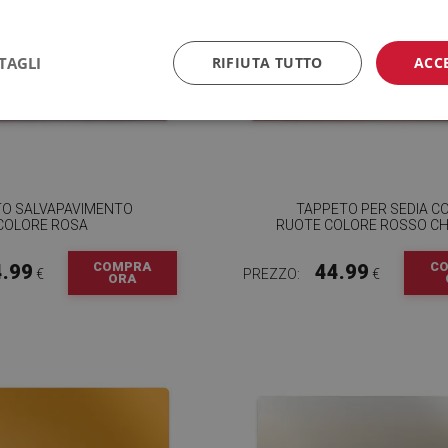
TAGLI
RIFIUTA TUTTO
ACC
TO SALVAPAVIMENTO
TAPPETO PER SEDIA C
COLORE ROSA
RUOTE COLORE ROSSO CH
COMPRA
C
4.99
44.99
€
PREZZO:
€
ORA