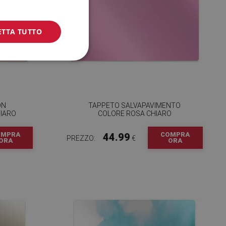
ETTA TUTTO
ON
TAPPETO SALVAPAVIMENTO
IARO
COLORE ROSA CHIARO
OMPRA
COMPRA
44.99
PREZZO:
€
ORA
ORA