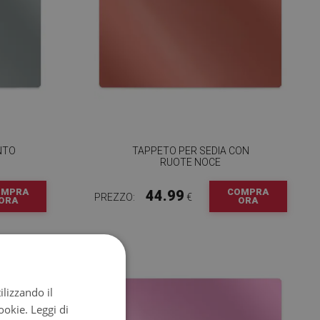
NTO
TAPPETO PER SEDIA CON
RUOTE NOCE
OMPRA
COMPRA
44.99
PREZZO:
€
ORA
ORA
ilizzando il
cookie.
Leggi di