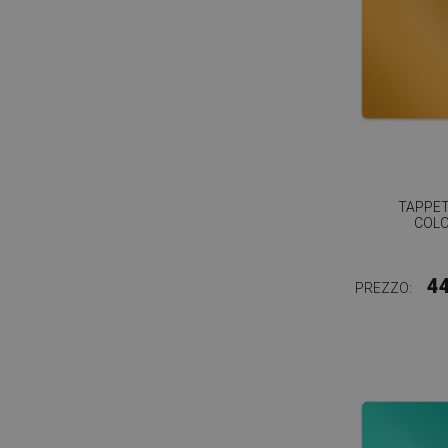
TAPPE
COLO
4
PREZZO: