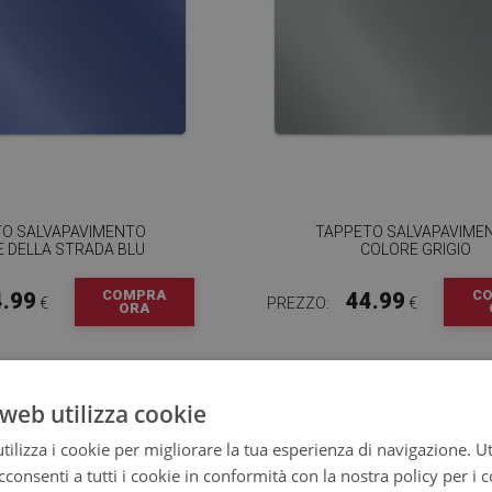
TO SALVAPAVIMENTO
TAPPETO SALVAPAVIME
 DELLA STRADA BLU
COLORE GRIGIO
COMPRA
C
4.99
44.99
€
PREZZO:
€
ORA
web utilizza cookie
ilizza i cookie per migliorare la tua esperienza di navigazione. Ut
consenti a tutti i cookie in conformità con la nostra policy per i 