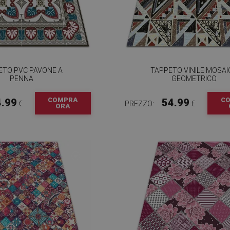
ETO PVC PAVONE A
TAPPETO VINILE MOSAI
PENNA
GEOMETRICO
COMPRA
C
4.99
54.99
€
PREZZO:
€
ORA