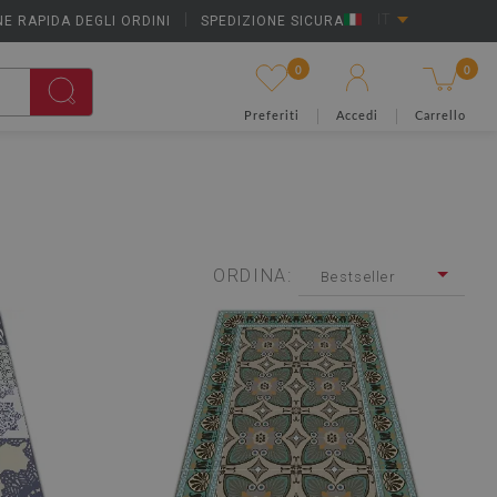
E RAPIDA DEGLI ORDINI
|
SPEDIZIONE SICURA
IT
0
0
Preferiti
Accedi
Carrello
ORDINA:
Bestseller