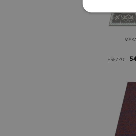
PASSA
5
PREZZO: