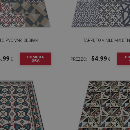
O PVC VARI DESIGN
TAPPETO VINILE MIX ET
COMPRA
C
4.99
54.99
€
PREZZO:
€
ORA