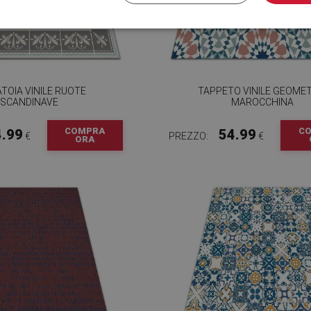
TOIA VINILE RUOTE
TAPPETO VINILE GEOME
SCANDINAVE
MAROCCHINA
COMPRA
C
4.99
54.99
€
PREZZO:
€
ORA