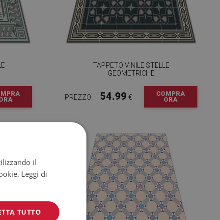
LE
TAPPETO VINILE STELLE
GEOMETRICHE
OMPRA
COMPRA
54.99
PREZZO:
€
ORA
ORA
ilizzando il
cookie.
Leggi di
ETTA TUTTO