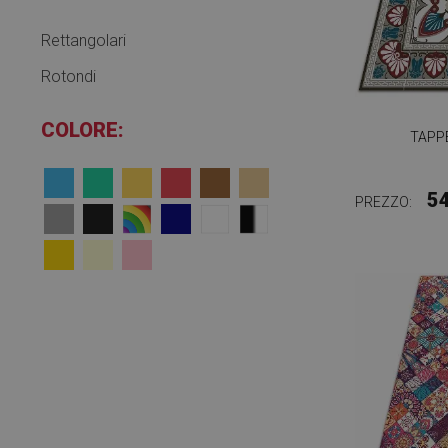
Rettangolari
Rotondi
COLORE:
TAPP
5
PREZZO: