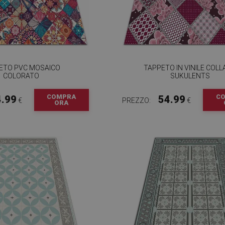
ETO PVC MOSAICO
TAPPETO IN VINILE COL
COLORATO
SUKULENTS
COMPRA
C
4.99
54.99
€
PREZZO:
€
ORA