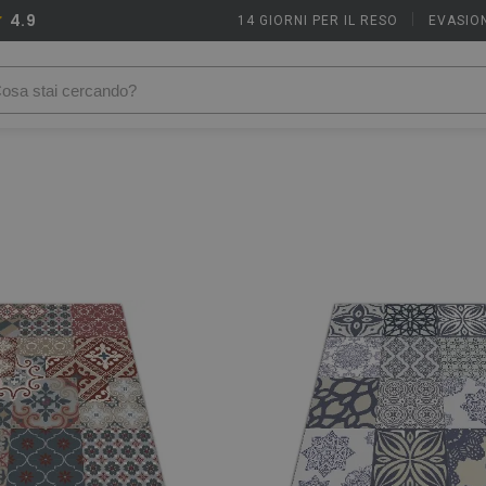
4.9
14 GIORNI PER IL RESO
|
EVASION