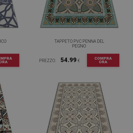
NICO
TAPPETO PVC PENNA DEL
PEGNO
OMPRA
COMPRA
54.99
PREZZO:
€
ORA
ORA