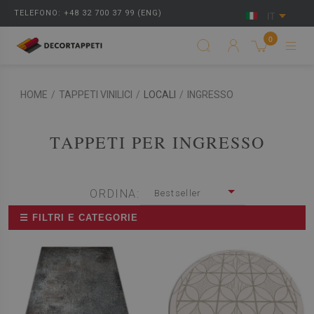
TELEFONO: +48 32 700 37 99 (ENG)
IT
0
HOME
/
TAPPETI VINILICI
/
LOCALI
/
INGRESSO
TAPPETI PER INGRESSO
ORDINA:
Bestseller
☰ FILTRI E CATEGORIE