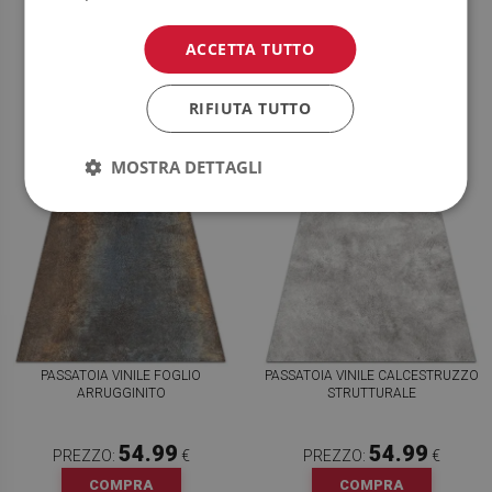
54.99
54.99
PREZZO:
€
PREZZO:
€
ACCETTA TUTTO
COMPRA
COMPRA
ORA
ORA
RIFIUTA TUTTO
MOSTRA DETTAGLI
PASSATOIA VINILE FOGLIO
PASSATOIA VINILE CALCESTRUZZO
ARRUGGINITO
STRUTTURALE
54.99
54.99
PREZZO:
€
PREZZO:
€
COMPRA
COMPRA