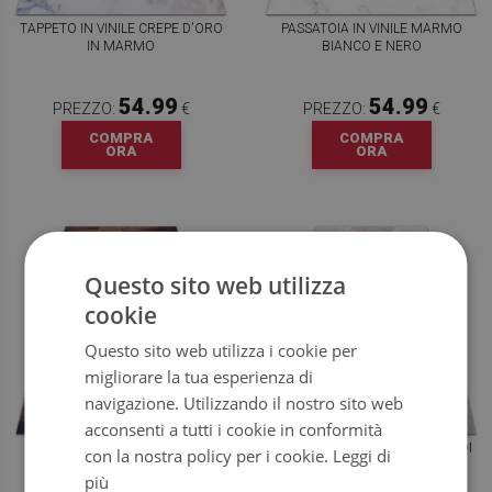
TAPPETO IN VINILE CREPE D'ORO
PASSATOIA IN VINILE MARMO
IN MARMO
BIANCO E NERO
54.99
54.99
PREZZO:
€
PREZZO:
€
COMPRA
COMPRA
ORA
ORA
Questo sito web utilizza
cookie
Questo sito web utilizza i cookie per
migliorare la tua esperienza di
navigazione. Utilizzando il nostro sito web
acconsenti a tutti i cookie in conformità
PASSATOIA VINILE SCHEMA A
PASSATOIA VINILE PAVIMENTO DI
con la nostra policy per i cookie.
Leggi di
BORDO
MARMO
più