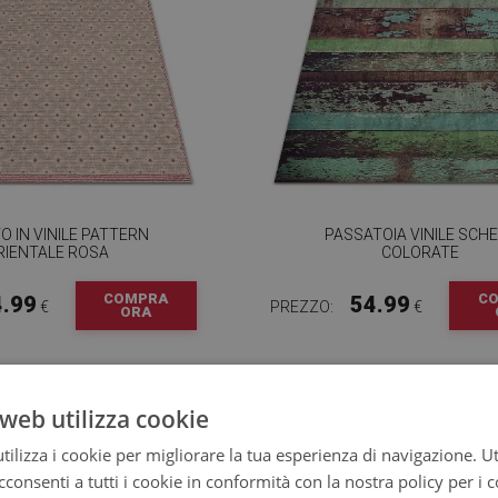
O IN VINILE PATTERN
PASSATOIA VINILE SCH
RIENTALE ROSA
COLORATE
COMPRA
C
4.99
54.99
€
PREZZO:
€
ORA
web utilizza cookie
ilizza i cookie per migliorare la tua esperienza di navigazione. Ut
consenti a tutti i cookie in conformità con la nostra policy per i 