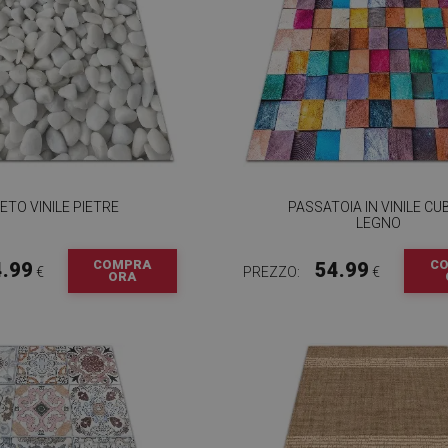
ETO VINILE PIETRE
PASSATOIA IN VINILE CUB
LEGNO
COMPRA
C
4.99
54.99
€
PREZZO:
€
ORA