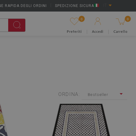
E RAPIDA DEGLI ORDINI
|
SPEDIZIONE SICURA
IT
0
0
Preferiti
Accedi
Carrello
ORDINA:
Bestseller