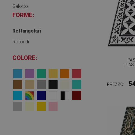
Salotto
FORME:
Rettangolari
Rotondi
COLORE:
PAS
PIAS
5
PREZZO: