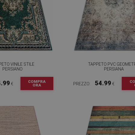
ETO VINILE STILE
TAPPETO PVC GEOMET
PERSIANO
PERSIANA
COMPRA
C
4.99
54.99
€
PREZZO:
€
ORA