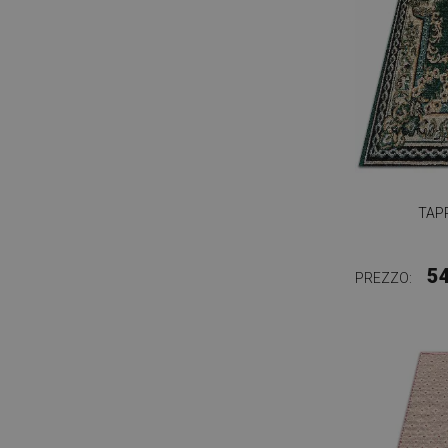
TAPP
5
PREZZO: