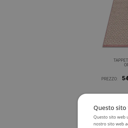
TAPPET
O
5
PREZZO:
Questo sito 
Questo sito web ut
nostro sito web ac