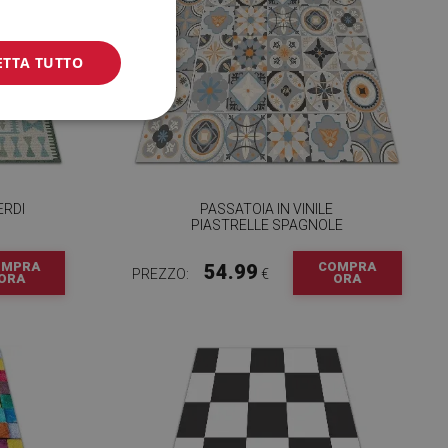
ETTA TUTTO
ERDI
PASSATOIA IN VINILE
PIASTRELLE SPAGNOLE
OMPRA
COMPRA
54.99
PREZZO:
€
ORA
ORA