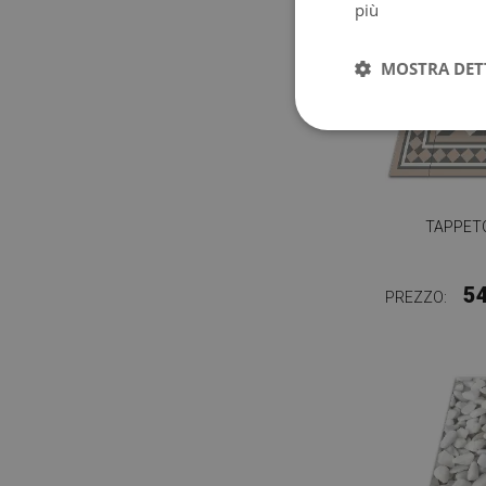
più
MOSTRA DET
TAPPETO
5
PREZZO: