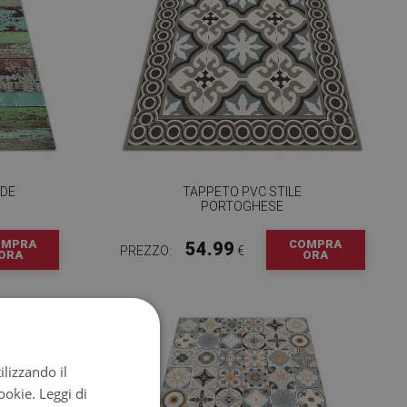
EDE
TAPPETO PVC STILE
PORTOGHESE
OMPRA
COMPRA
54.99
PREZZO:
€
ORA
ORA
ilizzando il
cookie.
Leggi di