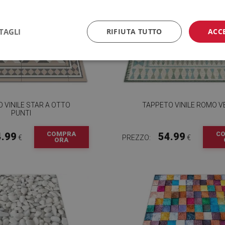
TAGLI
RIFIUTA TUTTO
ACC
 VINILE STAR A OTTO
TAPPETO VINILE ROMO V
PUNTI
COMPRA
C
4.99
54.99
€
PREZZO:
€
ORA