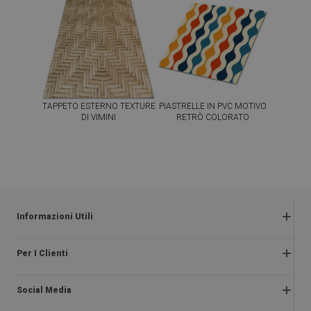
TAPPETO ESTERNO TEXTURE
PIASTRELLE IN PVC MOTIVO
DI VIMINI
RETRÒ COLORATO
54.99
64.99
PREZZO:
€
PREZZO:
€
COMPRA
COMPRA
ORA
ORA
Informazioni Utili
Termini e condizioni
Per I Clienti
Informativa sulla privacy
Chi Siamo
Reclami e restituzioni
Social Media
Istruzioni di montaggio
Diritto di recesso