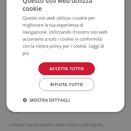
Questo sito web utilizza
♦
Spessore:
1,6 mm.
cookie
♦
Elevata resistenza allo
scolorimento e ai raggi UV.
Questo sito web utilizza i cookie per
migliorare la tua esperienza di
♦
Tappeti
non hanno le proprietà antiscivolo;
navigazione. Utilizzando il nostro sito web
acconsenti a tutti i cookie in conformità
♦
Prodotto facile da pulire,
resistente alle macchie e
con la nostra policy per i cookie.
Leggi di
all'acqua.
più
♦
Si ricorda che i danni causati dall'uso dovuto al trascorrere
ACCETTA TUTTO
del tempo (es. abrasioni) non sono soggetti a reclami.
RIFIUTA TUTTO
♦
Come prendersi cura del prodotto?
MOSTRA DETTAGLI
♦
Pulire con un panno umido —
non usare prodotti chimici
forti.
♦
Aerare regolarmente lo strato inferiore del tappeto.