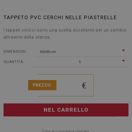
TAPPETO PVC CERCHI NELLE PIASTRELLE
I tappeti vinilici sono una scelta eccellente per un cambio
attraente della stanza.
60x90 cm
DIMENSIONI:
1
QUANTITÀ:
€
PREZZO:
NEL CARRELLO
Data di consegna stimata: