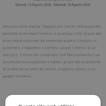
Giovedì, 13 Agosto 2026 - Martedì, 18 Agosto 2026
I tappeti vinilici sono una scelta eccellente per un cambio
attraente della stanza. Tappeto pvc Cerchi nelle piastrelle
permette di arredare l'interno in qualsiasi stile. Grazie alle
proprietà eccezionali del materiale quale è il tessuto in
poliestere, il tappetino è perfetto sia per l'interno di un
allergico. Il materiale composto con fibre sintetiche non
accumula microrganismi e batteri. grazie alle possibilità
di scelta senza limiti dei motivi, il tappeto vinilico è un
gadget moderno.
♦
Materiale: Vinile rivestito in rete PES.