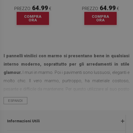
64.99
64.99
PREZZO:
€
PREZZO:
€
COMPRA
COMPRA
ORA
ORA
I pannelli vinilici con marmo si presentano bene in qualsiasi
interno moderno, soprattutto per gli arredamenti in stile
glamour.
I muri in marmo. Poi i pavimenti sono lussuosi, eleganti e
molto chic. Il vero marmo, purtroppo, ha materiale costoso,
pesante e difficile da mantenere. Per questo utilizzare al suo posto
delle piastrelle autoadesive per pavimento è una soluzione molto
ESPANDI
pratica. Visivamente le piastrelle in PVC imitano perfettamente quelle
in marmo. Esse, infatti, possiedono varie sfumature che sembrano
Informazioni Utili
naturali, le quali da lontano possono assomigliare al vero marmo. I
pannelli vinilici sono anche lisci e al tatto è difficile distinguerli dalla