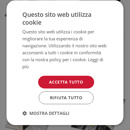
Questo sito web utilizza
cookie
Questo sito web utilizza i cookie per
PIASTRELLE IN PVC ART DECO
PIASTRELLE IN PVC IMITAZIONE
migliorare la tua esperienza di
ASTRACTION
DELLA MARRIZIA
navigazione. Utilizzando il nostro sito web
acconsenti a tutti i cookie in conformità
64.99
64.99
PREZZO:
€
PREZZO:
€
con la nostra policy per i cookie.
Leggi di
COMPRA
COMPRA
più
ORA
ORA
ACCETTA TUTTO
RIFIUTA TUTTO
MOSTRA DETTAGLI