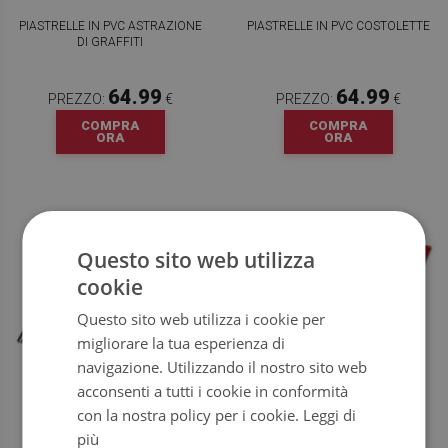
PIASTRELLE IN PVC ASTRAZIONE
PIASTRELLE IN PVC COSTOLETTE
DI GRAFFITI
64.99
64.99
PREZZO:
€
PREZZO:
€
COMPRA
COMPRA
ORA
ORA
Questo sito web utilizza
cookie
Questo sito web utilizza i cookie per
migliorare la tua esperienza di
navigazione. Utilizzando il nostro sito web
acconsenti a tutti i cookie in conformità
PIASTRELLE PVC LINEE DI
PIASTRELLE IN PVC ESAGONI
con la nostra policy per i cookie.
Leggi di
ASTRAZIONI
MIMETIZZATI
più