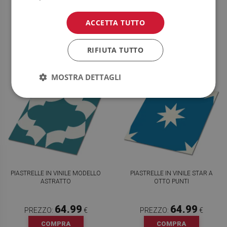
64.99
64.99
PREZZO:
€
PREZZO:
€
ACCETTA TUTTO
COMPRA
COMPRA
ORA
ORA
RIFIUTA TUTTO
MOSTRA DETTAGLI
PIASTRELLE IN VINILE MODELLO
PIASTRELLE IN VINILE STAR A
ASTRATTO
OTTO PUNTI
64.99
64.99
PREZZO:
€
PREZZO:
€
COMPRA
COMPRA