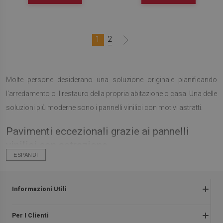
1
2
Molte persone desiderano una soluzione originale pianificando
l'arredamento o il restauro della propria abitazione o casa. Una delle
soluzioni più moderne sono i pannelli vinilici con motivi astratti.
Pavimenti eccezionali grazie ai pannelli
vinilici con astrazione
ESPANDI
I pannelli vinilici per pavimenti con astrazione sono una
proposta eccezionale per le persone amanti, dell'originalità e
Informazioni Utili
dell'arredamento non banale dei propri interni.
i pannelli
standard monocromatici o il pavimento in legno sono spesso una
Termini e condizioni
Per I Clienti