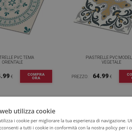
TRELLE PVC TEMA
PIASTRELLE PVC MODE
ORIENTALE
VEGETALE
COMPRA
C
4.99
64.99
€
PREZZO:
€
ORA
web utilizza cookie
ilizza i cookie per migliorare la tua esperienza di navigazione. Ut
consenti a tutti i cookie in conformità con la nostra policy per i 