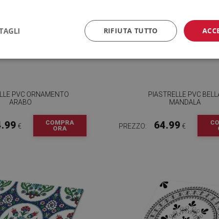
TAGLI
RIFIUTA TUTTO
ACC
ELLE PVC ORNAMENTO
PIASTRELLE PVC BELL
ARABO
MANDALA
COMPRA
C
4.99
64.99
€
PREZZO:
€
ORA