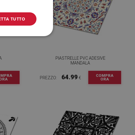
ETTA TUTTO
A
PIASTRELLE PVC ADESIVE
MANDALA
OMPRA
COMPRA
64.99
PREZZO:
€
ORA
ORA