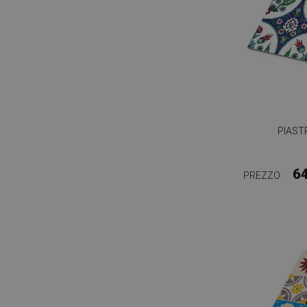
PIAST
6
PREZZO: