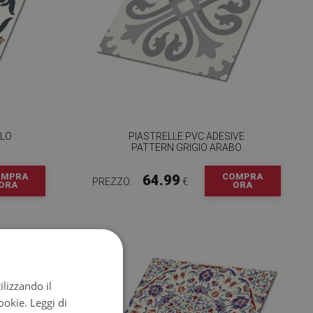
LLO
PIASTRELLE PVC ADESIVE
PATTERN GRIGIO ARABO
OMPRA
COMPRA
64.99
PREZZO:
€
ORA
ORA
ilizzando il
cookie.
Leggi di