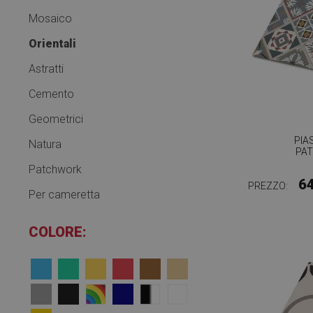
Mosaico
Orientali
Astratti
Cemento
Geometrici
PIA
Natura
PA
Patchwork
6
PREZZO:
Per cameretta
COLORE: