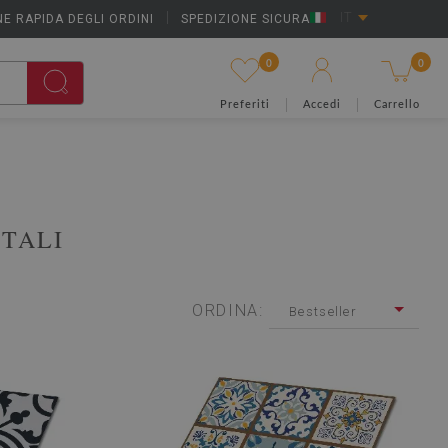
E RAPIDA DEGLI ORDINI
|
SPEDIZIONE SICURA
IT
0
0
Preferiti
Accedi
Carrello
NTALI
ORDINA:
Bestseller