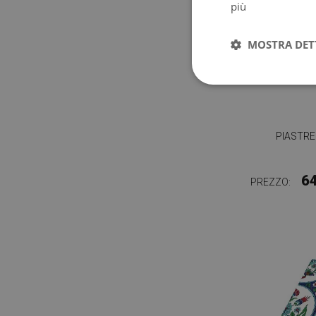
più
MOSTRA DET
PIASTR
6
PREZZO: