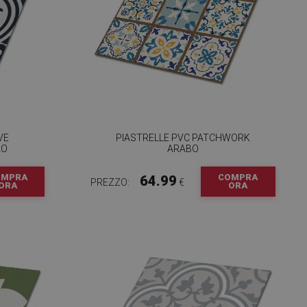
VE
PIASTRELLE PVC PATCHWORK
LO
ARABO
OMPRA
COMPRA
64.99
PREZZO:
€
ORA
ORA