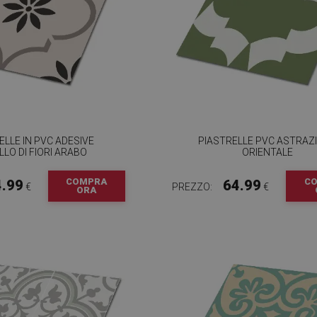
ELLE IN PVC ADESIVE
PIASTRELLE PVC ASTRAZ
LO DI FIORI ARABO
ORIENTALE
COMPRA
C
4.99
64.99
€
PREZZO:
€
ORA