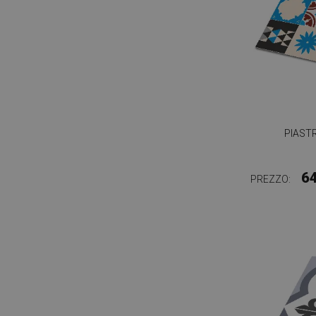
PIAST
6
PREZZO: