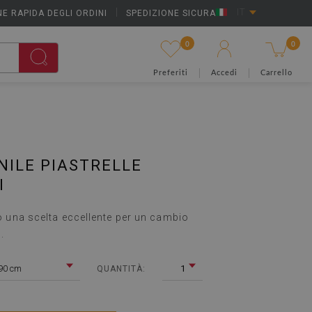
E RAPIDA DEGLI ORDINI
|
SPEDIZIONE SICURA
IT
0
0
Preferiti
Accedi
Carrello
NILE PIASTRELLE
I
ono una scelta eccellente per un cambio
.
90 cm
1
QUANTITÀ: