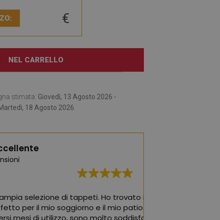
€
ZO:
NEL CARRELLO
gna stimata:
Giovedì, 13 Agosto 2026 -
Martedì, 18 Agosto 2026
ccellente
nsioni
ne di tappeti. Ho trovato il tappeto
I tappeti migliori!
io soggiorno e il mio patio. Dopo
la cameretta dei 
tilizzo, sono molto soddisfatta del