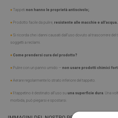
♦
Tappeti
non hanno le proprietà antiscivolo;
♦
Prodotto facile da pulire,
resistente alle macchie e all'acqua.
♦
Si ricorda che i danni causati dall'uso dovuto al trascorrere de
soggetti a reclami.
♦
Come prendersi cura del prodotto?
♦
Pulire con un panno umido —
non usare prodotti chimici fort
♦
Aerare regolarmente lo strato inferiore del tappeto.
♦
Il tappetino è destinato all'uso su
una superficie dura
. Una vol
morbida, può piegarsi e spostarsi.
IMMAGINI DEL NOSTRO PRODOTTO