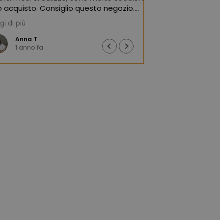
nsiglio questo negozio.
(Tradotto da Goo
ogle,
vedi originale
)
Justyna J
1 anno fa