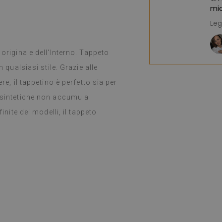
mio acquisto. Co
Leggi di più
(Tradotto da Go
Anna T
1 anno fa
 originale dell'Interno. Tappeto
n qualsiasi stile. Grazie alle
re, il tappetino è perfetto sia per
e sintetiche non accumula
inite dei modelli, il tappeto