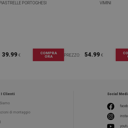
PIASTRELLE PORTOGHESI
VIMINI
COMPRA
C
39.99
54.99
€
PREZZO:
€
ORA
 I Clienti
Social Medi
 Siamo
face
ruzioni di montaggio
inst
g
yout