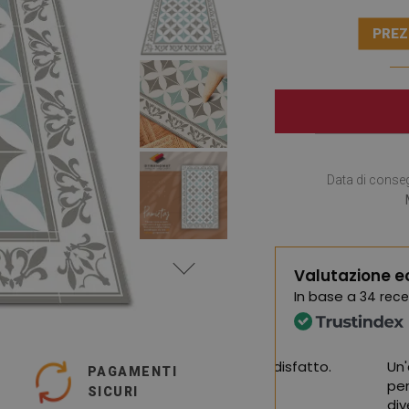
PREZ
Data di conse
Valutazione e
In base a
34 rece
ma qualità, sono molto soddisfatto.
Un'ampia selezio
PAGAMENTI
perfetto per il m
SICURI
oogle,
vedi originale
)
diversi mesi di u