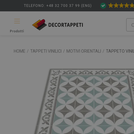
TELEFONO: +48 32 700 37 99 (ENG)
Prodotti
HOME
/
TAPPETI VINILICI
/
MOTIVI ORIENTALI
/
TAPPETO VINI