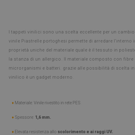
. Ho scelto un tappeto vintage in stile
n tappeto rotondo bohémien con
. I tappeti sono bellissimi, eleganti e
ttutto per un bambino piccolo.
Dyed B
a
1 anno fa
I tappeti vinilici sono una scelta eccellente per un cambio
 Google,
vedi originale
)
vinile Piastrelle portoghesi permette di arredare l'interno i
proprietà uniche del materiale quale è il tessuto in polieste
la stanza di un allergico. Il materiale composto con fibr
microrganismi e batteri. grazie alle possibilità di scelta inf
vinilico è un gadget moderno.
♦
Materiale: Vinile rivestito in rete PES.
♦
Spessore:
1,6 mm.
♦
Elevata resistenza allo
scolorimento e ai raggi UV.