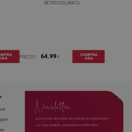
RETRÒ COLORATO
OMPRA
COMPRA
64.99
PREZZO:
€
ORA
ORA
a
Newsletter
book
Iscriviti alla newsletter per ottenere le informazioni
agram
sui nuovi prodotti, promozioni e molto altro
ube