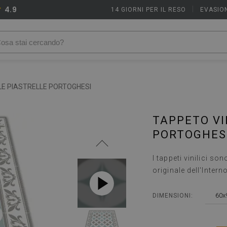
4.9
14 GIORNI PER IL RESO
|
EVASION
LE PIASTRELLE PORTOGHESI
TAPPETO VI
PORTOGHES
I tappeti vinilici s
originale dell'Interno
60x
DIMENSIONI: