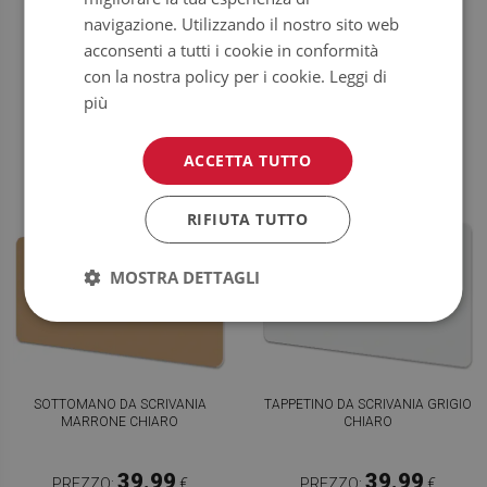
VERDE PASTELLO
LAVANDA
navigazione. Utilizzando il nostro sito web
acconsenti a tutti i cookie in conformità
39.99
39.99
PREZZO:
€
PREZZO:
€
con la nostra policy per i cookie.
Leggi di
COMPRA
COMPRA
più
ORA
ORA
ACCETTA TUTTO
RIFIUTA TUTTO
MOSTRA DETTAGLI
SOTTOMANO DA SCRIVANIA
TAPPETINO DA SCRIVANIA GRIGIO
MARRONE CHIARO
CHIARO
39.99
39.99
PREZZO:
€
PREZZO:
€