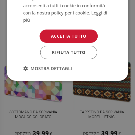
VERDI
FOGLIE TROPICALI
acconsenti a tutti i cookie in conformità
con la nostra policy per i cookie.
Leggi di
39.99
39.99
PREZZO:
€
PREZZO:
€
più
COMPRA
COMPRA
ORA
ORA
ACCETTA TUTTO
RIFIUTA TUTTO
MOSTRA DETTAGLI
SOTTOMANO DA SCRIVANIA
TAPPETINO DA SCRIVANIA
MOSAICO COLORATO
MODELLI ETNICI
39.99
39.99
PREZZO:
€
PREZZO:
€