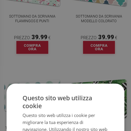
SOTTOMANO DA SCRIVANIA
SOTTOMANO DA SCRIVANIA
FLAMINGOS E PUNTI
MODELLO COLORATO
39.99
39.99
PREZZO:
€
PREZZO:
€
COMPRA
COMPRA
ORA
ORA
Questo sito web utilizza
cookie
Questo sito web utilizza i cookie per
migliorare la tua esperienza di
TAPPETINO DA SCRIVANIA PUNTI
SOTTOMANO DA SCRIVANIA
navigazione. Utilizzando il nostro sito web