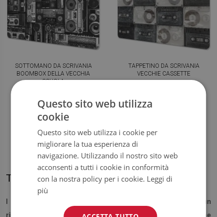
SOTTOMANO DA SCRIVANIA
TAPPETINO DA SCRIVANIA
BOOMBOX DELLA VECCHIA
VECCHIE CASSETTE
SCUOLA
39.99
39.99
Questo sito web utilizza
PREZZO:
€
PREZZO:
€
cookie
COMPRA
COMPRA
ORA
ORA
Questo sito web utilizza i cookie per
migliorare la tua esperienza di
navigazione. Utilizzando il nostro sito web
acconsenti a tutti i cookie in conformità
Tappetini protettivi per scrivania musicali
con la nostra policy per i cookie.
Leggi di
più
I tappetini per scrivania con motivi musicali sono un
riempimento perfetto dell'ufficio casalingo di ogni melomane
ACCETTA TUTTO