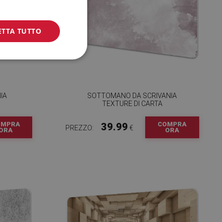
ETTA TUTTO
IA
SOTTOMANO DA SCRIVANIA
TEXTURE DI CARTA
OMPRA
COMPRA
39.99
PREZZO:
€
ORA
ORA