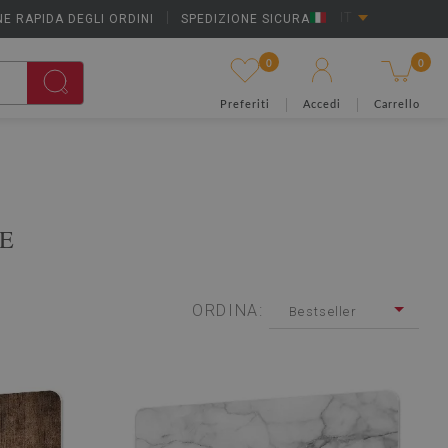
E RAPIDA DEGLI ORDINI
|
SPEDIZIONE SICURA
IT
0
0
Preferiti
Accedi
Carrello
RE
ORDINA:
Bestseller