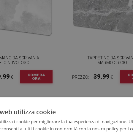
MANO DA SCRIVANIA
TAPPETINO DA SCRIVAN
IELO NUVOLOSO
MARMO GRIGIO
COMPRA
C
9.99
39.99
€
PREZZO:
€
ORA
web utilizza cookie
ilizza i cookie per migliorare la tua esperienza di navigazione. Ut
consenti a tutti i cookie in conformità con la nostra policy per i 