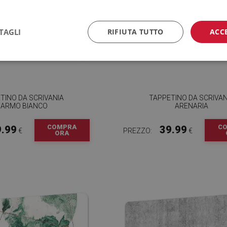
TAGLI
RIFIUTA TUTTO
ACC
TINO DA SCRIVANIA
TAPPETINO DA SCRIVAN
ARMO BIANCO
ARENARIA
COMPRA
C
9.99
39.99
€
PREZZO:
€
ORA