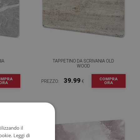
IA
TAPPETINO DA SCRIVANIA OLD
WOOD
OMPRA
COMPRA
39.99
PREZZO:
€
ORA
ORA
ilizzando il
cookie.
Leggi di