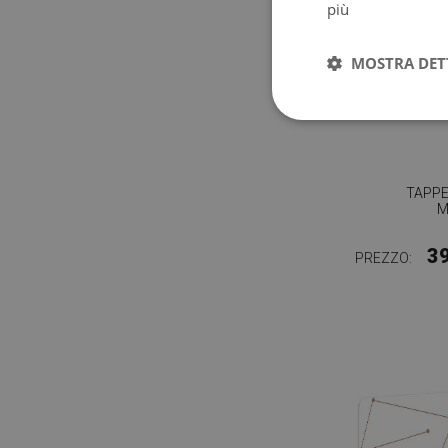
più
MOSTRA DET
TAPPE
M
3
PREZZO: