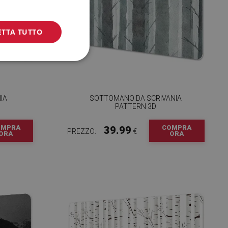
ETTA TUTTO
IA
SOTTOMANO DA SCRIVANIA
PATTERN 3D
OMPRA
COMPRA
39.99
PREZZO:
€
ORA
ORA