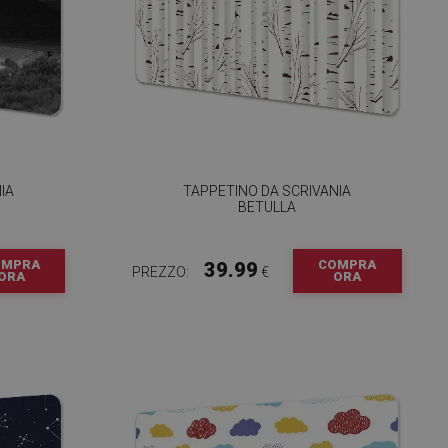
IA
TAPPETINO DA SCRIVANIA
BETULLA
OMPRA
COMPRA
39.99
PREZZO:
€
ORA
ORA