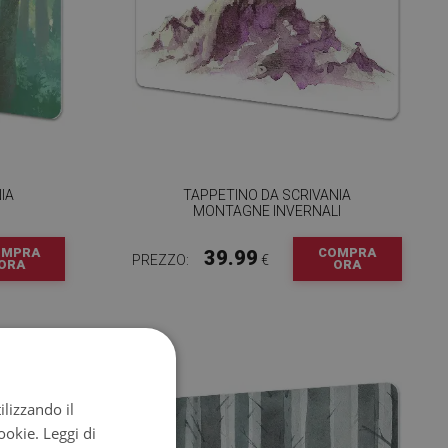
IA
TAPPETINO DA SCRIVANIA
MONTAGNE INVERNALI
OMPRA
COMPRA
39.99
PREZZO:
€
ORA
ORA
ilizzando il
cookie.
Leggi di