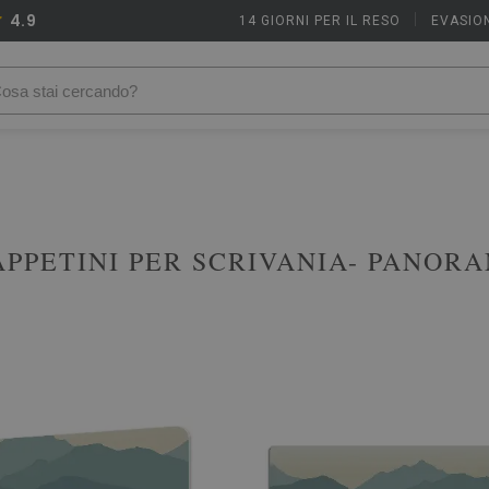
4.9
14 GIORNI PER IL RESO
|
EVASION
APPETINI PER SCRIVANIA- PANORA