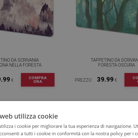
TINO DA SCRIVANIA
TAPPETINO DA SCRIVAN
NA NELLA FORESTA
FORESTA OSCURA
COMPRA
C
9.99
39.99
€
PREZZO:
€
ORA
web utilizza cookie
ilizza i cookie per migliorare la tua esperienza di navigazione. Ut
consenti a tutti i cookie in conformità con la nostra policy per i 