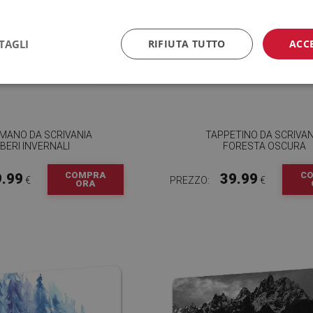
TAGLI
RIFIUTA TUTTO
ACC
MANO DA SCRIVANIA
TAPPETINO DA SCRIVAN
BERI INVERNALI
FORESTA OSCURA
COMPRA
C
9.99
39.99
€
PREZZO:
€
ORA