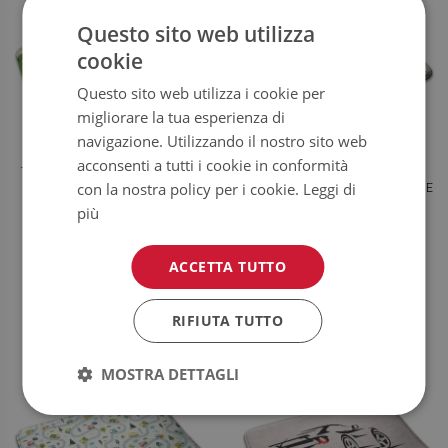
Questo sito web utilizza
cookie
Questo sito web utilizza i cookie per
migliorare la tua esperienza di
navigazione. Utilizzando il nostro sito web
acconsenti a tutti i cookie in conformità
TAPPETO MODERNO MOTIVO DI
TAPPETO MODERNO
con la nostra policy per i cookie.
Leggi di
CITTÀ CON STRADE ED EDIFICI
MACCHINARIO DA COSTRUZIONE
più
39.99
39.99
PREZZO:
€
PREZZO:
€
ACCETTA TUTTO
COMPRA
COMPRA
ORA
ORA
RIFIUTA TUTTO
MOSTRA DETTAGLI