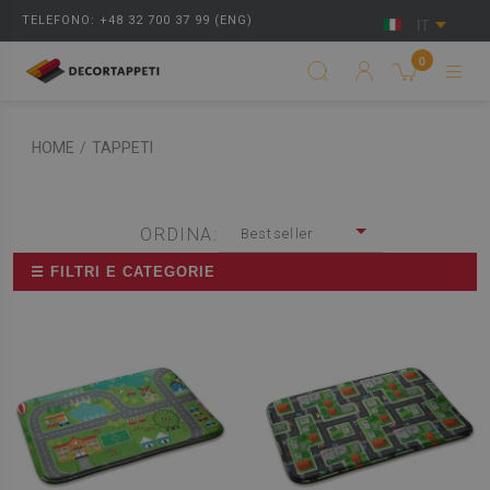
TELEFONO: +48 32 700 37 99 (ENG)
IT
0
HOME
/
TAPPETI
ORDINA:
Bestseller
☰ FILTRI E CATEGORIE