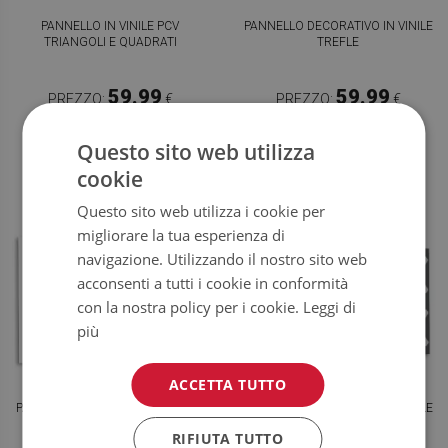
PANNELLO IN VINILE PCV
PANNELLO DECORATIVO IN VINILE
TRIANGOLI E QUADRATI
TREFLE
59.99
59.99
PREZZO:
€
PREZZO:
€
COMPRA
COMPRA
ORA
ORA
Questo sito web utilizza
cookie
Questo sito web utilizza i cookie per
migliorare la tua esperienza di
navigazione. Utilizzando il nostro sito web
acconsenti a tutti i cookie in conformità
con la nostra policy per i cookie.
Leggi di
più
ACCETTA TUTTO
PANNELLO DECORATIVO IN VINILE
PANNELLO DECORATIVO IN VINILE
MODELLO NEI DIAMANTI
PATTERN GRIGIO GEOMETRICO
RIFIUTA TUTTO