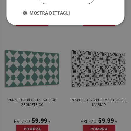
59.99
59.99
PREZZO:
€
PREZZO:
€
MOSTRA DETTAGLI
COMPRA
COMPRA
ORA
ORA
PANNELLO IN VINILE PATTERN
PANNELLO IN VINILE MOSAICO SUL
GEOMETRICO
MARMO
59.99
59.99
PREZZO:
€
PREZZO:
€
COMPRA
COMPRA