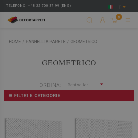
TELEFONO: +48 32 700 37 99 (ENG)
IT
0
HOME
/
PANNELLI A PARETE
/
GEOMETRICO
GEOMETRICO
ORDINA:
Bestseller
☰ FILTRI E CATEGORIE