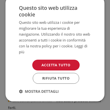
♦
Materiale: Vinile rivestito in rete PES.
Questo sito web utilizza
cookie
♦
Spessore:
1,6 mm.
Questo sito web utilizza i cookie per
migliorare la tua esperienza di
♦
Elevata resistenza allo
scolorimento e ai raggi UV.
navigazione. Utilizzando il nostro sito web
acconsenti a tutti i cookie in conformità
♦
Tappeti
non hanno le proprietà antiscivolo;
con la nostra policy per i cookie.
Leggi di
più
♦
Prodotto facile da pulire,
resistente alle macchie e
all'acqua.
ACCETTA TUTTO
♦
Si ricorda che i danni causati dall'uso dovuto al trascorrere
del tempo (es. abrasioni) non sono soggetti a reclami.
RIFIUTA TUTTO
♦
Come prendersi cura del prodotto?
MOSTRA DETTAGLI
♦
Pulire con un panno umido —
non usare prodotti chimici
forti.