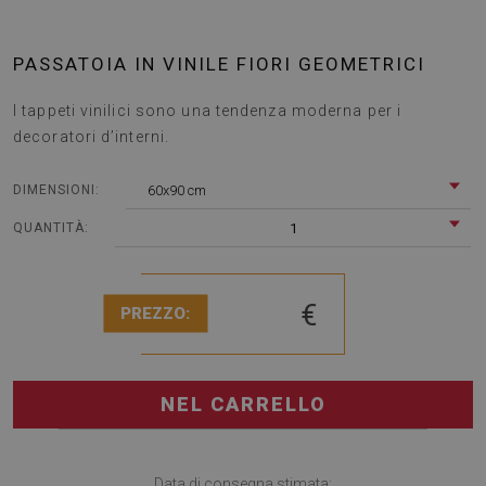
PASSATOIA IN VINILE FIORI GEOMETRICI
I tappeti vinilici sono una tendenza moderna per i
decoratori d’interni.
60x90 cm
DIMENSIONI:
1
QUANTITÀ:
€
PREZZO:
NEL CARRELLO
Data di consegna stimata: