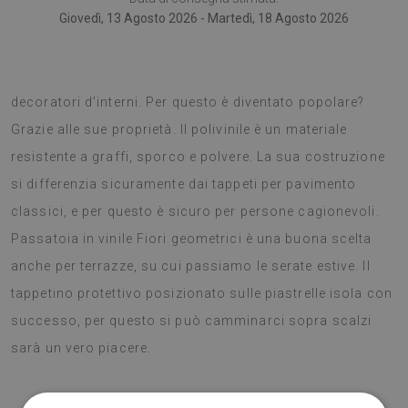
Giovedì, 13 Agosto 2026 - Martedì, 18 Agosto 2026
I tappeti vinilici sono una tendenza moderna per i
decoratori d’interni. Per questo è diventato popolare?
Grazie alle sue proprietà. Il polivinile è un materiale
resistente a graffi, sporco e polvere. La sua costruzione
si differenzia sicuramente dai tappeti per pavimento
classici, e per questo è sicuro per persone cagionevoli.
Passatoia in vinile Fiori geometrici è una buona scelta
anche per terrazze, su cui passiamo le serate estive. Il
tappetino protettivo posizionato sulle piastrelle isola con
successo, per questo si può camminarci sopra scalzi
sarà un vero piacere.