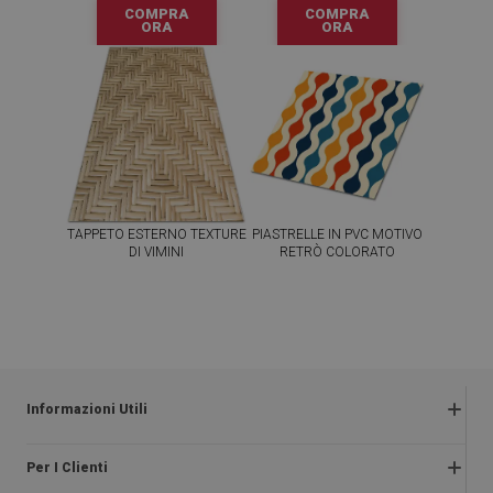
COMPRA
COMPRA
ORA
ORA
TAPPETO ESTERNO TEXTURE
PIASTRELLE IN PVC MOTIVO
DI VIMINI
RETRÒ COLORATO
54.99
64.99
PREZZO:
€
PREZZO:
€
COMPRA
COMPRA
ORA
ORA
Informazioni Utili
Termini e condizioni
Per I Clienti
Informativa sulla privacy