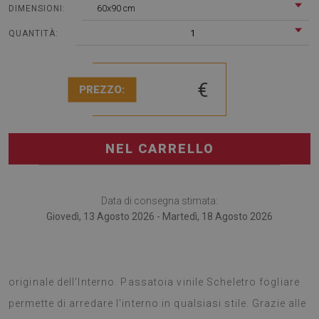
60x90 cm
DIMENSIONI:
1
QUANTITÀ:
€
PREZZO:
NEL CARRELLO
Data di consegna stimata:
Giovedì, 13 Agosto 2026 - Martedì, 18 Agosto 2026
I tappeti vinilici sono una scelta perfetta per un cambio
originale dell'Interno. Passatoia vinile Scheletro fogliare
permette di arredare l'interno in qualsiasi stile. Grazie alle