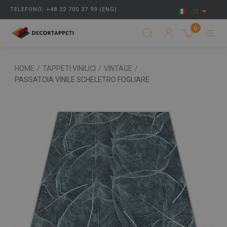
TELEFONO: +48 32 700 37 99 (ENG)
IT
0
HOME
/
TAPPETI VINILICI
/
VINTAGE
/
PASSATOIA VINILE SCHELETRO FOGLIARE