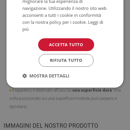
migliorare la tua esperienza di
all'acqua.
navigazione. Utilizzando il nostro sito web
acconsenti a tutti i cookie in conformità
♦
Si ricorda che i danni causati dall'uso dovuto al trascorrere
con la nostra policy per i cookie.
Leggi di
del tempo (es. abrasioni) non sono soggetti a reclami.
più
♦
Come prendersi cura del prodotto?
ACCETTA TUTTO
♦
Pulire con un panno umido —
non usare prodotti chimici
RIFIUTA TUTTO
forti.
MOSTRA DETTAGLI
♦
Aerare regolarmente lo strato inferiore del tappeto.
♦
Il tappetino è destinato all'uso su
una superficie dura
. Una
volta posizionato su una superficie morbida, può piegarsi e
spostarsi.
IMMAGINI DEL NOSTRO PRODOTTO