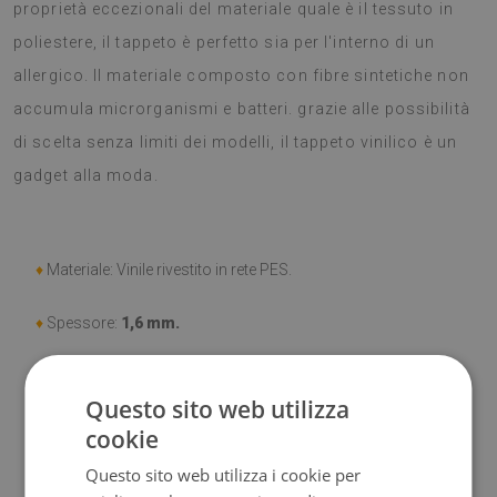
proprietà eccezionali del materiale quale è il tessuto in
poliestere, il tappeto è perfetto sia per l'interno di un
allergico. Il materiale composto con fibre sintetiche non
accumula microrganismi e batteri. grazie alle possibilità
di scelta senza limiti dei modelli, il tappeto vinilico è un
gadget alla moda.
♦
Materiale: Vinile rivestito in rete PES.
♦
Spessore:
1,6 mm.
♦
Elevata resistenza allo
scolorimento e ai raggi UV.
Questo sito web utilizza
♦
Tappeti
non hanno le proprietà antiscivolo;
cookie
Questo sito web utilizza i cookie per
♦
Prodotto facile da pulire,
resistente alle macchie e