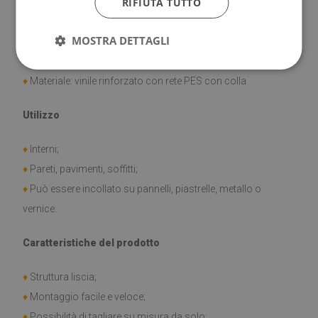
RIFIUTA TUTTO
Materiale
MOSTRA DETTAGLI
♦
Dimensione della piastrella: 30x30 cm
♦
Spessore della piastrella: 1,6 mm
♦
Materiale: vinile rinforzato con rete PES con colla
Utilizzo
♦
Interni;
♦
Pareti, pavimenti, soffitti;
♦
Può essere incollato su pannelli, piastrelle, metallo o
vernice.
Caratteristiche del prodotto
♦
Struttura liscia;
♦
Montaggio facile e veloce;
♦
Possibilità di tagliare su misura da solo;