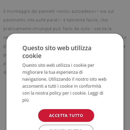
Il montaggio dei pannelli vinilici autoadesivi– sia sul
pavimento che sulle pareti– è talmente facile, che
praticamente chiunque può farlo da solo - senza la
necessità di contattare costose aziende per il restauro. Le
Questo sito web utilizza
piastrelle in PVC autoadesive possono essere appoggiate
cookie
praticamente su qualsiasi superficie, grazie alle quali
potremmo cambiare velocemente l'arredamento
Questo sito web utilizza i cookie per
migliorare la tua esperienza di
dell'interno e donargli un nuovo carattere.
navigazione. Utilizzando il nostro sito web
acconsenti a tutti i cookie in conformità
con la nostra policy per i cookie.
Leggi di
ATTENZIONE!
più
♦
Il prezzo indicato riguarda il
set da 9 pezzi di piastrelle
da
ACCETTA TUTTO
30x30 cm.