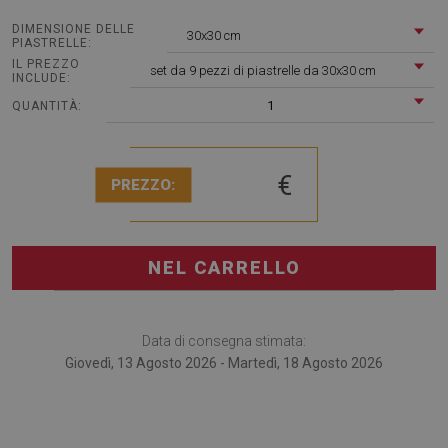
DIMENSIONE DELLE
30x30 cm
PIASTRELLE:
IL PREZZO
set da 9 pezzi di piastrelle da 30x30 cm
INCLUDE:
1
QUANTITÀ:
€
PREZZO:
NEL CARRELLO
Data di consegna stimata:
Giovedì, 13 Agosto 2026 - Martedì, 18 Agosto 2026
Piastrelle pvc adesive Tema Arabo sono un'alternativa