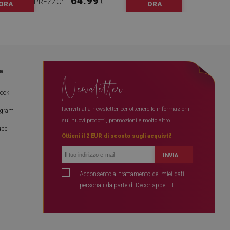
64.99
PREZZO:
€
ORA
ORA
a
Newsletter
book
Iscriviti alla newsletter per ottenere le informazioni
agram
sui nuovi prodotti, promozioni e molto altro
ube
Ottieni il 2 EUR di sconto sugli acquisti!
INVIA
Acconsento al trattamento dei miei dati
personali da parte di Decortappeti.it