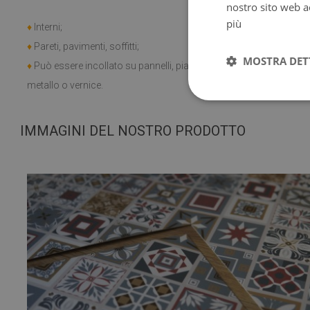
nostro sito web ac
♦
Intervallo d
più
♦
Interni;
C a +60 C;
♦
Pareti, pavimenti, soffitti;
MOSTRA DET
♦
Può essere incollato su pannelli, piastrelle,
metallo o vernice.
IMMAGINI DEL NOSTRO PRODOTTO