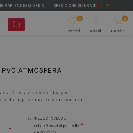
E RAPIDA DEGLI ORDINI
|
SPEDIZIONE SICURA
IT
0
0
Preferiti
Accedi
Carrello
E PVC ATMOSFERA
sfera Orientale sono un'idea per
oro che apprezzano le decorazioni non
IL PREZZO INCLUDE:
set da 9 pezzi di piastrelle
da 30x30 cm