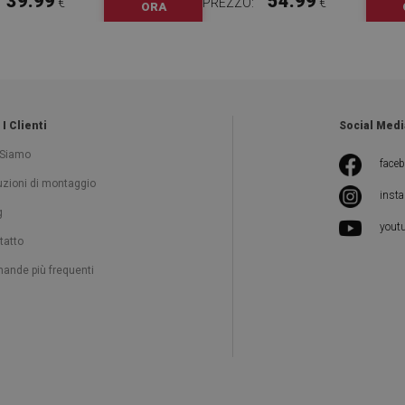
39.99
54.99
€
PREZZO:
€
ORA
 I Clienti
Social Medi
 Siamo
face
ruzioni di montaggio
inst
g
yout
tatto
ande più frequenti