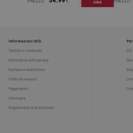
54.99
PREZZO:
€
PREZZO:
ORA
Informazioni Utili
Per
Termini e condizioni
Chi
Informativa sulla privacy
Ist
Reclami e restituzioni
Blo
Diritto di recesso
Con
Pagamento
Dom
Consegna
Regolamenti di promozione