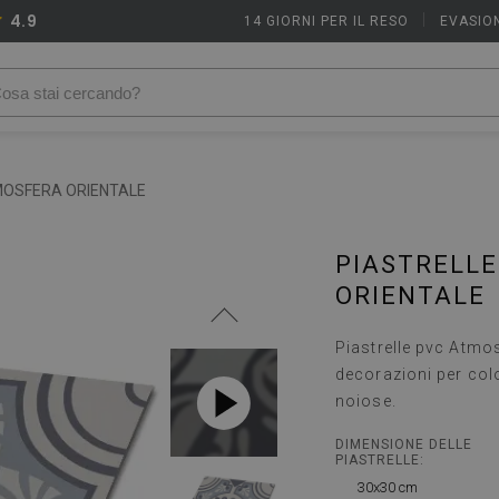
4.9
14 GIORNI PER IL RESO
|
EVASION
MOSFERA ORIENTALE
PIASTRELL
ORIENTALE
Piastrelle pvc Atmo
decorazioni per col
noiose.
DIMENSIONE DELLE
PIASTRELLE:
30x30 cm