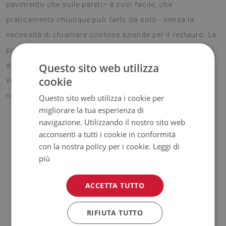
pavimento che sulle pareti– è così facile, che
praticamente chiunque può farlo da solo - senza la
necessità di chiamare costose aziende per il restauro. Le
piastrelle in PVC possono essere incollate praticamente
Questo sito web utilizza
su ogni superficie, grazie alle quali potremmo cambiare
cookie
velocemente l'arredamento dell'interno e donargli un
nuovo carattere.
Questo sito web utilizza i cookie per
migliorare la tua esperienza di
navigazione. Utilizzando il nostro sito web
acconsenti a tutti i cookie in conformità
ATTENZIONE!
con la nostra policy per i cookie.
Leggi di
più
♦
Il prezzo indicato riguarda il
set da 9 pezzi di piastrelle
da
30x30 cm.
ACCETTA TUTTO
Materiale
RIFIUTA TUTTO
♦
Dimensione della piastrella: 30x30 cm