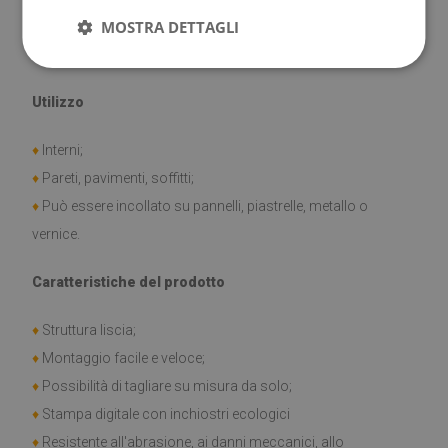
MOSTRA DETTAGLI
♦
Spessore della piastrella: 1,6 mm
♦
Materiale: vinile rinforzato con rete PES con colla
Utilizzo
♦
Interni;
♦
Pareti, pavimenti, soffitti;
♦
Può essere incollato su pannelli, piastrelle, metallo o
vernice.
Caratteristiche del prodotto
♦
Struttura liscia;
♦
Montaggio facile e veloce;
♦
Possibilità di tagliare su misura da solo;
♦
Stampa digitale con inchiostri ecologici
♦
Resistente all'abrasione, ai danni meccanici, allo