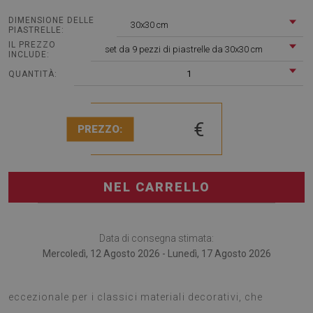
DIMENSIONE DELLE
30x30 cm
PIASTRELLE:
IL PREZZO
set da 9 pezzi di piastrelle da 30x30 cm
INCLUDE:
1
QUANTITÀ:
€
PREZZO:
NEL CARRELLO
Data di consegna stimata:
Mercoledì, 12 Agosto 2026 - Lunedì, 17 Agosto 2026
Piastrelle pvc Mosaico Tradizionale sono un'alternativa
eccezionale per i classici materiali decorativi, che