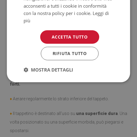
acconsenti a tutti i cookie in conformità
con la nostra policy per i cookie.
Leggi di
♦
Prodotto facile da pulire,
resistente alle macchie e
più
all'acqua.
ACCETTA TUTTO
♦
Si ricorda che i danni causati dall'uso dovuto al trascorrere
del tempo (es. abrasioni) non sono soggetti a reclami.
RIFIUTA TUTTO
♦
Come prendersi cura del prodotto?
MOSTRA DETTAGLI
♦
Pulire con un panno umido —
non usare prodotti chimici
forti.
♦
Aerare regolarmente lo strato inferiore del tappeto.
♦
Il tappetino è destinato all'uso su
una superficie dura
. Una
volta posizionato su una superficie morbida, può piegarsi e
spostarsi.