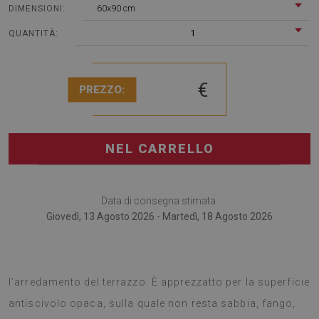
60x90 cm
DIMENSIONI:
1
QUANTITÀ:
€
PREZZO:
NEL CARRELLO
Data di consegna stimata:
Giovedì, 13 Agosto 2026 - Martedì, 18 Agosto 2026
I tappeti per terrazze sono il più nuovo accessorio per
l’arredamento del terrazzo. È apprezzatto per la superficie
antiscivolo opaca, sulla quale non resta sabbia, fango,